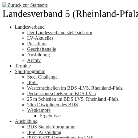
Zum
Inhalt
Landesverband 5 (Rheinland-Pfal
springen
Landesverband
Der Landesverband stellt sich vor
LV-Aktuelles
Präsidium
Geschäftsstelle
Ausbildung
Archiv
Termine
Sportprogramm
Steel Challenge
IPSC
Westernschießen im BDS -LV5, Rheinland-Pfalz
Perkussionsschießen im BDS LV-5
25 m Schießen im BDS LV5, Rheinland -Pfalz
50m Disziplinen des BDS
Wettkämpfe
Ergebnisse
Ausbildung
BDS Standardprogramm
IPSC Ausbildung
IPSC SuRT Vorbereitung im LV5