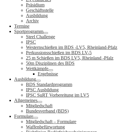
Präsidium
Geschäftsstelle
Ausbildung
Archiv
Termine
Sportprogramm
Steel Challenge
IPSC
Westernschießen im BDS -LV5, Rheinland-Pfalz
Perkussionsschießen im BDS LV-5
25 m Schießen im BDS LV5, Rheinland -Pfalz
50m Disziplinen des BDS
Wettkämpfe
Ergebnisse
Ausbildung
BDS Standardprogramm
IPSC Ausbildung
IPSC SuRT Vorbereitung im LV5
Allgemeines
Mitgliedschaft
Bundesverband (BDS)
Formulare
Mitgliedschaft – Formulare
Waffenbefürwortung