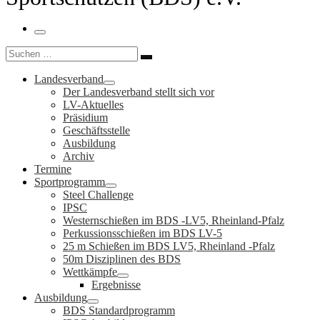
Menü
Suche
Suchen …
Landesverband
Der Landesverband stellt sich vor
LV-Aktuelles
Präsidium
Geschäftsstelle
Ausbildung
Archiv
Termine
Sportprogramm
Steel Challenge
IPSC
Westernschießen im BDS -LV5, Rheinland-Pfalz
Perkussionsschießen im BDS LV-5
25 m Schießen im BDS LV5, Rheinland -Pfalz
50m Disziplinen des BDS
Wettkämpfe
Ergebnisse
Ausbildung
BDS Standardprogramm