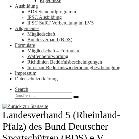
Ergebnisse
Ausbildung
BDS Standardprogramm
IPSC Ausbildung
IPSC SuRT Vorbereitung im LV5
Allgemeines
Mitgliedschaft
Bundesverband (BDS)
Formulare
Mitgliedschaft – Formulare
Waffenbefürwortung
Richtlinien Bedürfnisbescheinigungen
Infos zur Bedürfniswiederholungbescheinigung
Impressum
Datenschutzerklärung
Search
Suche
Suchen …
Landesverband 5 (Rheinland-
Pfalz) des Bund Deutscher
Sportschützen (BDS) e.V.