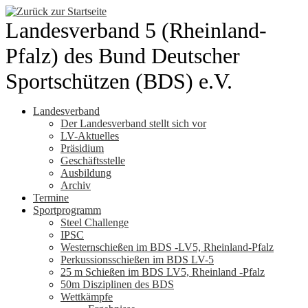
Zum
Inhalt
Landesverband 5 (Rheinland-
springen
Pfalz) des Bund Deutscher
Sportschützen (BDS) e.V.
Landesverband
Der Landesverband stellt sich vor
LV-Aktuelles
Präsidium
Geschäftsstelle
Ausbildung
Archiv
Termine
Sportprogramm
Steel Challenge
IPSC
Westernschießen im BDS -LV5, Rheinland-Pfalz
Perkussionsschießen im BDS LV-5
25 m Schießen im BDS LV5, Rheinland -Pfalz
50m Disziplinen des BDS
Wettkämpfe