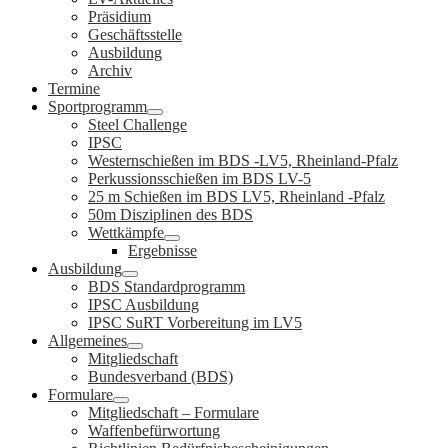
Präsidium
Geschäftsstelle
Ausbildung
Archiv
Termine
Sportprogramm
Steel Challenge
IPSC
Westernschießen im BDS -LV5, Rheinland-Pfalz
Perkussionsschießen im BDS LV-5
25 m Schießen im BDS LV5, Rheinland -Pfalz
50m Disziplinen des BDS
Wettkämpfe
Ergebnisse
Ausbildung
BDS Standardprogramm
IPSC Ausbildung
IPSC SuRT Vorbereitung im LV5
Allgemeines
Mitgliedschaft
Bundesverband (BDS)
Formulare
Mitgliedschaft – Formulare
Waffenbefürwortung