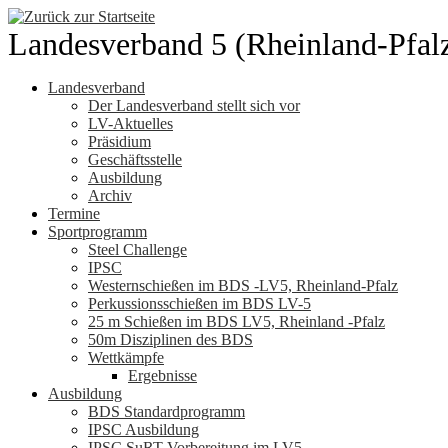
Zum
Inhalt
Landesverband 5 (Rheinland-Pfal
springen
Landesverband
Der Landesverband stellt sich vor
LV-Aktuelles
Präsidium
Geschäftsstelle
Ausbildung
Archiv
Termine
Sportprogramm
Steel Challenge
IPSC
Westernschießen im BDS -LV5, Rheinland-Pfalz
Perkussionsschießen im BDS LV-5
25 m Schießen im BDS LV5, Rheinland -Pfalz
50m Disziplinen des BDS
Wettkämpfe
Ergebnisse
Ausbildung
BDS Standardprogramm
IPSC Ausbildung
IPSC SuRT Vorbereitung im LV5