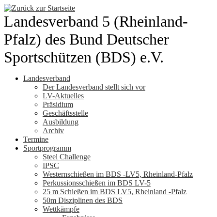
Zum
Inhalt
Landesverband 5 (Rheinland-
springen
Pfalz) des Bund Deutscher
Sportschützen (BDS) e.V.
Landesverband
Der Landesverband stellt sich vor
LV-Aktuelles
Präsidium
Geschäftsstelle
Ausbildung
Archiv
Termine
Sportprogramm
Steel Challenge
IPSC
Westernschießen im BDS -LV5, Rheinland-Pfalz
Perkussionsschießen im BDS LV-5
25 m Schießen im BDS LV5, Rheinland -Pfalz
50m Disziplinen des BDS
Wettkämpfe