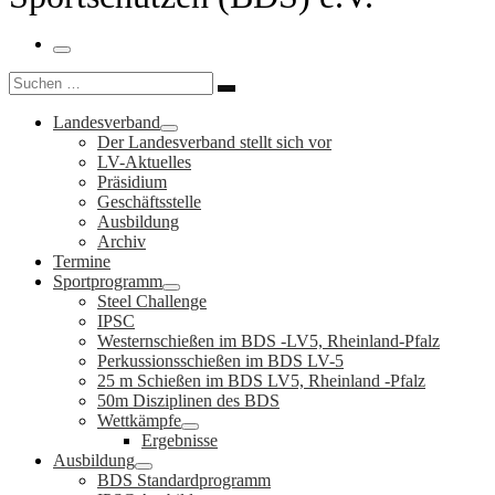
Menü
Suche
Suchen …
Landesverband
Der Landesverband stellt sich vor
LV-Aktuelles
Präsidium
Geschäftsstelle
Ausbildung
Archiv
Termine
Sportprogramm
Steel Challenge
IPSC
Westernschießen im BDS -LV5, Rheinland-Pfalz
Perkussionsschießen im BDS LV-5
25 m Schießen im BDS LV5, Rheinland -Pfalz
50m Disziplinen des BDS
Wettkämpfe
Ergebnisse
Ausbildung
BDS Standardprogramm