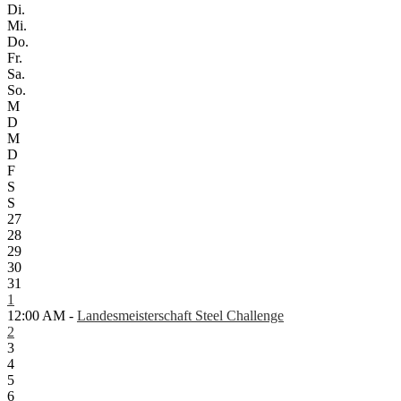
Di.
Mi.
Do.
Fr.
Sa.
So.
M
D
M
D
F
S
S
27
28
29
30
31
1
12:00 AM -
Landesmeisterschaft Steel Challenge
2
3
4
5
6