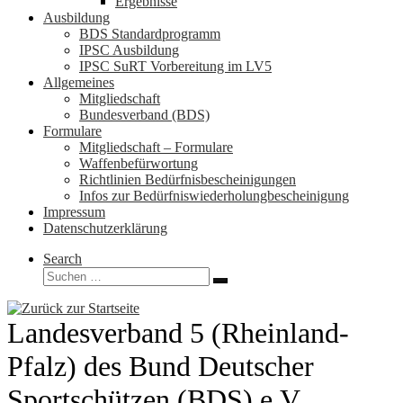
Ergebnisse
Ausbildung
BDS Standardprogramm
IPSC Ausbildung
IPSC SuRT Vorbereitung im LV5
Allgemeines
Mitgliedschaft
Bundesverband (BDS)
Formulare
Mitgliedschaft – Formulare
Waffenbefürwortung
Richtlinien Bedürfnisbescheinigungen
Infos zur Bedürfniswiederholungbescheinigung
Impressum
Datenschutzerklärung
Search
Suche
Suchen …
Landesverband 5 (Rheinland-
Pfalz) des Bund Deutscher
Sportschützen (BDS) e.V.