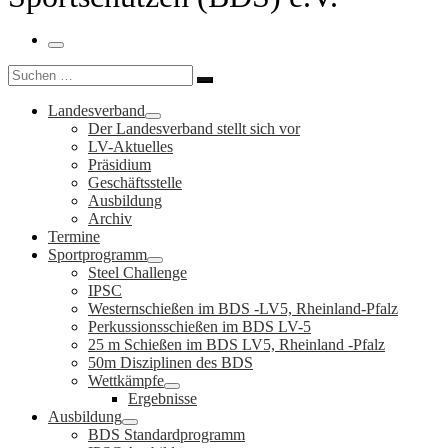
Menü
Suche
Suchen …
Landesverband
Der Landesverband stellt sich vor
LV-Aktuelles
Präsidium
Geschäftsstelle
Ausbildung
Archiv
Termine
Sportprogramm
Steel Challenge
IPSC
Westernschießen im BDS -LV5, Rheinland-Pfalz
Perkussionsschießen im BDS LV-5
25 m Schießen im BDS LV5, Rheinland -Pfalz
50m Disziplinen des BDS
Wettkämpfe
Ergebnisse
Ausbildung
BDS Standardprogramm