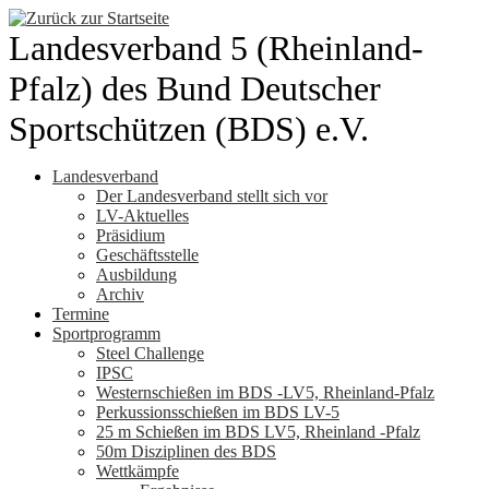
Zum
Inhalt
Landesverband 5 (Rheinland-
springen
Pfalz) des Bund Deutscher
Sportschützen (BDS) e.V.
Landesverband
Der Landesverband stellt sich vor
LV-Aktuelles
Präsidium
Geschäftsstelle
Ausbildung
Archiv
Termine
Sportprogramm
Steel Challenge
IPSC
Westernschießen im BDS -LV5, Rheinland-Pfalz
Perkussionsschießen im BDS LV-5
25 m Schießen im BDS LV5, Rheinland -Pfalz
50m Disziplinen des BDS
Wettkämpfe