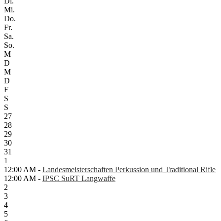
Di.
Mi.
Do.
Fr.
Sa.
So.
M
D
M
D
F
S
S
27
28
29
30
31
1
12:00 AM -
Landesmeisterschaften Perkussion und Traditional Rifle
12:00 AM -
IPSC SuRT Langwaffe
2
3
4
5