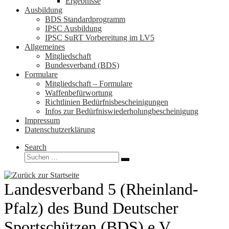
Ergebnisse
Ausbildung
BDS Standardprogramm
IPSC Ausbildung
IPSC SuRT Vorbereitung im LV5
Allgemeines
Mitgliedschaft
Bundesverband (BDS)
Formulare
Mitgliedschaft – Formulare
Waffenbefürwortung
Richtlinien Bedürfnisbescheinigungen
Infos zur Bedürfniswiederholungbescheinigung
Impressum
Datenschutzerklärung
Search
Suche
Suchen …
Landesverband 5 (Rheinland-
Pfalz) des Bund Deutscher
Sportschützen (BDS) e.V.