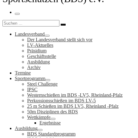
Menü
Suche
Suchen …
Landesverband
Der Landesverband stellt sich vor
LV-Aktuelles
Präsidium
Geschäftsstelle
Ausbildung
Archiv
Termine
Sportprogramm
Steel Challenge
IPSC
Westernschießen im BDS -LV5, Rheinland-Pfalz
Perkussionsschießen im BDS LV-5
25 m Schießen im BDS LV5, Rheinland -Pfalz
50m Disziplinen des BDS
Wettkämpfe
Ergebnisse
Ausbildung
BDS Standardprogramm