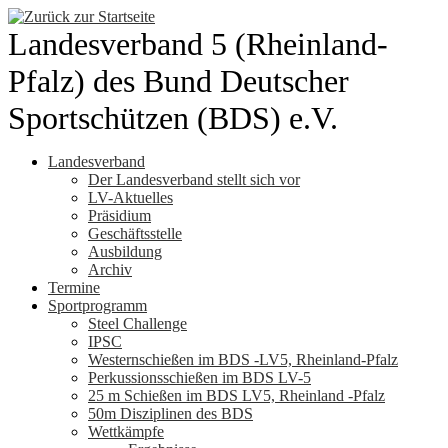
Zum
Inhalt
Landesverband 5 (Rheinland-
springen
Pfalz) des Bund Deutscher
Sportschützen (BDS) e.V.
Landesverband
Der Landesverband stellt sich vor
LV-Aktuelles
Präsidium
Geschäftsstelle
Ausbildung
Archiv
Termine
Sportprogramm
Steel Challenge
IPSC
Westernschießen im BDS -LV5, Rheinland-Pfalz
Perkussionsschießen im BDS LV-5
25 m Schießen im BDS LV5, Rheinland -Pfalz
50m Disziplinen des BDS
Wettkämpfe