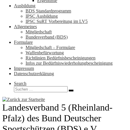
Ergebnisse
Ausbildung
BDS Standardprogramm
IPSC Ausbildung
IPSC SuRT Vorbereitung im LV5
Allgemeines
Mitgliedschaft
Bundesverband (BDS)
Formulare
Mitgliedschaft – Formulare
Waffenbefürwortung
Richtlinien Bedürfnisbescheinigungen
Infos zur Bedürfniswiederholungbescheinigung
Impressum
Datenschutzerklärung
Search
Suche
Suchen …
Landesverband 5 (Rheinland-
Pfalz) des Bund Deutscher
Sportschützen (BDS) e.V.