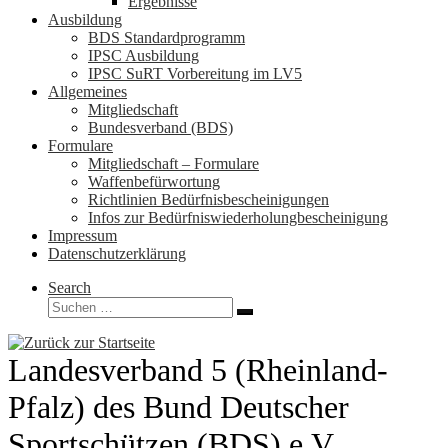
Ergebnisse
Ausbildung
BDS Standardprogramm
IPSC Ausbildung
IPSC SuRT Vorbereitung im LV5
Allgemeines
Mitgliedschaft
Bundesverband (BDS)
Formulare
Mitgliedschaft – Formulare
Waffenbefürwortung
Richtlinien Bedürfnisbescheinigungen
Infos zur Bedürfniswiederholungbescheinigung
Impressum
Datenschutzerklärung
Search
Suche
Suchen …
Landesverband 5 (Rheinland-
Pfalz) des Bund Deutscher
Sportschützen (BDS) e.V.