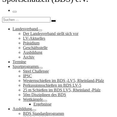
Menü
Suche
Suchen …
Landesverband
Der Landesverband stellt sich vor
LV-Aktuelles
Präsidium
Geschäftsstelle
Ausbildung
Archiv
Termine
Sportprogramm
Steel Challenge
IPSC
Westernschießen im BDS -LV5, Rheinland-Pfalz
Perkussionsschießen im BDS LV-5
25 m Schießen im BDS LV5, Rheinland -Pfalz
50m Disziplinen des BDS
Wettkämpfe
Ergebnisse
Ausbildung
BDS Standardprogramm