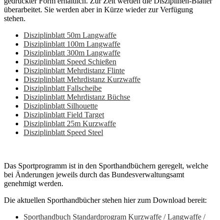
gedruckter Form erhältlich. Zur Zeit werden die Disziplinen-Blätter
überarbeitet. Sie werden aber in Kürze wieder zur Verfügung
stehen.
Disziplinblatt 50m Langwaffe
Disziplinblatt 100m Langwaffe
Disziplinblatt 300m Langwaffe
Disziplinblatt Speed Schießen
Disziplinblatt Mehrdistanz Flinte
Disziplinblatt Mehrdistanz Kurzwaffe
Disziplinblatt Fallscheibe
Disziplinblatt Mehrdistanz Büchse
Disziplinblatt Silhouette
Disziplinblatt Field Target
Disziplinblatt 25m Kurzwaffe
Disziplinblatt Speed Steel
Das Sportprogramm ist in den Sporthandbüchern geregelt, welche
bei Änderungen jeweils durch das Bundesverwaltungsamt
genehmigt werden.
Die aktuellen Sporthandbücher stehen hier zum Download bereit:
Sporthandbuch Standardprogram Kurzwaffe / Langwaffe /