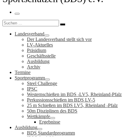
Menü
Suche
Suchen …
Landesverband
Der Landesverband stellt sich vor
LV-Aktuelles
Präsidium
Geschäftsstelle
Ausbildung
Archiv
Termine
Sportprogramm
Steel Challenge
IPSC
Westernschießen im BDS -LV5, Rheinland-Pfalz
Perkussionsschießen im BDS LV-5
25 m Schießen im BDS LV5, Rheinland -Pfalz
50m Disziplinen des BDS
Wettkämpfe
Ergebnisse
Ausbildung
BDS Standardprogramm