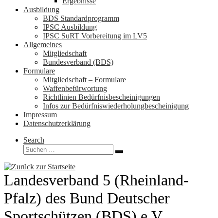
Ergebnisse
Ausbildung
BDS Standardprogramm
IPSC Ausbildung
IPSC SuRT Vorbereitung im LV5
Allgemeines
Mitgliedschaft
Bundesverband (BDS)
Formulare
Mitgliedschaft – Formulare
Waffenbefürwortung
Richtlinien Bedürfnisbescheinigungen
Infos zur Bedürfniswiederholungbescheinigung
Impressum
Datenschutzerklärung
Search
Suche
Suchen …
Landesverband 5 (Rheinland-
Pfalz) des Bund Deutscher
Sportschützen (BDS) e.V.