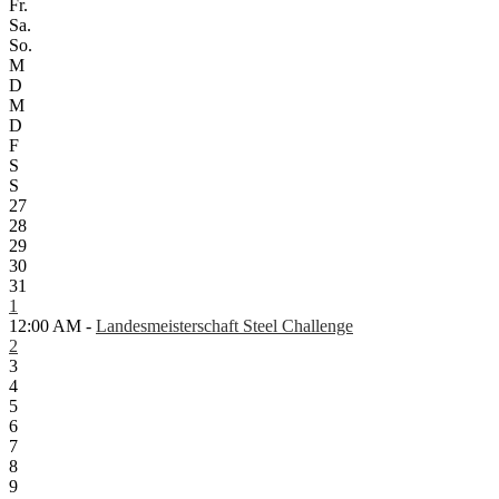
Fr.
Sa.
So.
M
D
M
D
F
S
S
27
28
29
30
31
1
12:00 AM -
Landesmeisterschaft Steel Challenge
2
3
4
5
6
7
8
9