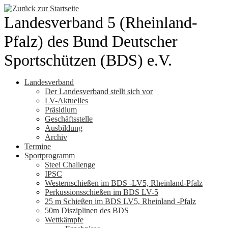
Zum
Inhalt
Landesverband 5 (Rheinland-
springen
Pfalz) des Bund Deutscher
Sportschützen (BDS) e.V.
Landesverband
Der Landesverband stellt sich vor
LV-Aktuelles
Präsidium
Geschäftsstelle
Ausbildung
Archiv
Termine
Sportprogramm
Steel Challenge
IPSC
Westernschießen im BDS -LV5, Rheinland-Pfalz
Perkussionsschießen im BDS LV-5
25 m Schießen im BDS LV5, Rheinland -Pfalz
50m Disziplinen des BDS
Wettkämpfe