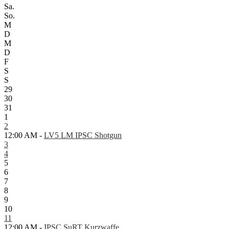
Sa.
So.
M
D
M
D
F
S
S
29
30
31
1
2
12:00 AM -
LV5 LM IPSC Shotgun
3
4
5
6
7
8
9
10
11
12:00 AM -
IPSC SuRT Kurzwaffe