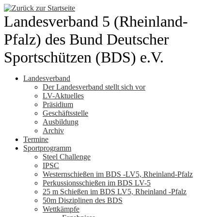
Zum
Inhalt
Landesverband 5 (Rheinland-
springen
Pfalz) des Bund Deutscher
Sportschützen (BDS) e.V.
Landesverband
Der Landesverband stellt sich vor
LV-Aktuelles
Präsidium
Geschäftsstelle
Ausbildung
Archiv
Termine
Sportprogramm
Steel Challenge
IPSC
Westernschießen im BDS -LV5, Rheinland-Pfalz
Perkussionsschießen im BDS LV-5
25 m Schießen im BDS LV5, Rheinland -Pfalz
50m Disziplinen des BDS
Wettkämpfe