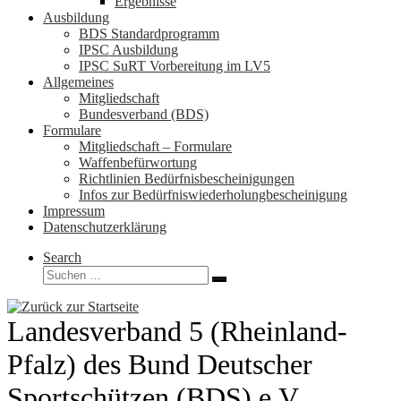
Ergebnisse
Ausbildung
BDS Standardprogramm
IPSC Ausbildung
IPSC SuRT Vorbereitung im LV5
Allgemeines
Mitgliedschaft
Bundesverband (BDS)
Formulare
Mitgliedschaft – Formulare
Waffenbefürwortung
Richtlinien Bedürfnisbescheinigungen
Infos zur Bedürfniswiederholungbescheinigung
Impressum
Datenschutzerklärung
Search
Suche
Suchen …
Landesverband 5 (Rheinland-
Pfalz) des Bund Deutscher
Sportschützen (BDS) e.V.