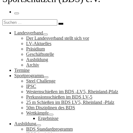
Menü
Suche
Suchen …
Landesverband
Der Landesverband stellt sich vor
LV-Aktuelles
Präsidium
Geschäftsstelle
Ausbildung
Archiv
Termine
Sportprogramm
Steel Challenge
IPSC
Westernschießen im BDS -LV5, Rheinland-Pfalz
Perkussionsschießen im BDS LV-5
25 m Schießen im BDS LV5, Rheinland -Pfalz
50m Disziplinen des BDS
Wettkämpfe
Ergebnisse
Ausbildung
BDS Standardprogramm