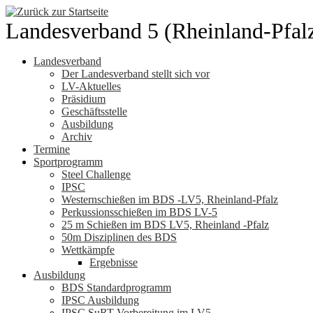
Zum
Inhalt
Landesverband 5 (Rheinland-Pfal
springen
Landesverband
Der Landesverband stellt sich vor
LV-Aktuelles
Präsidium
Geschäftsstelle
Ausbildung
Archiv
Termine
Sportprogramm
Steel Challenge
IPSC
Westernschießen im BDS -LV5, Rheinland-Pfalz
Perkussionsschießen im BDS LV-5
25 m Schießen im BDS LV5, Rheinland -Pfalz
50m Disziplinen des BDS
Wettkämpfe
Ergebnisse
Ausbildung
BDS Standardprogramm
IPSC Ausbildung
IPSC SuRT Vorbereitung im LV5