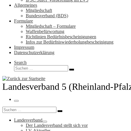
Allgemeines
Mitgliedschaft
Bundesverband (BDS)
Formulare
Mitgliedschaft – Formulare
Waffenbefürwortung
Richtlinien Bedürfnisbescheinigungen
Infos zur Bedürfniswiederholungbescheinigung
Impressum
Datenschutzerklärung
Search
Suche
Suchen …
Landesverband 5 (Rheinland-Pfal
Menü
Suche
Suchen …
Landesverband
Der Landesverband stellt sich vor
LV-Aktuelles