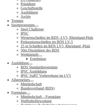
Präsidium
Geschäftsstelle
Ausbildung
Archiv
Termine
Sportprogramm
Steel Challenge
IPSC
Westernschießen im BDS -LV5, Rheinland-Pfalz
Perkussionsschießen im BDS LV-5
25 m Schießen im BDS LV5, Rheinland -Pfalz
50m Disziplinen des BDS
Wettkämpfe
Ergebnisse
Ausbildung
BDS Standardprogramm
IPSC Ausbildung
IPSC SuRT Vorbereitung im LV5
Allgemeines
Mitgliedschaft
Bundesverband (BDS)
Formulare
Mitgliedschaft – Formulare
Waffenbefürwortung