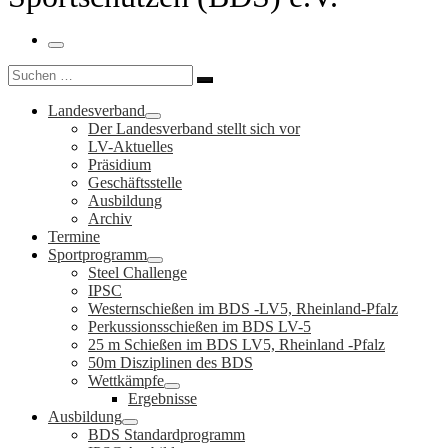
Menü
Suche
Suchen …
Landesverband
Der Landesverband stellt sich vor
LV-Aktuelles
Präsidium
Geschäftsstelle
Ausbildung
Archiv
Termine
Sportprogramm
Steel Challenge
IPSC
Westernschießen im BDS -LV5, Rheinland-Pfalz
Perkussionsschießen im BDS LV-5
25 m Schießen im BDS LV5, Rheinland -Pfalz
50m Disziplinen des BDS
Wettkämpfe
Ergebnisse
Ausbildung
BDS Standardprogramm