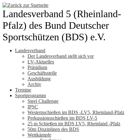
Zum
Inhalt
Landesverband 5 (Rheinland-
springen
Pfalz) des Bund Deutscher
Sportschützen (BDS) e.V.
Landesverband
Der Landesverband stellt sich vor
LV-Aktuelles
Präsidium
Geschäftsstelle
Ausbildung
Archiv
Termine
Sportprogramm
Steel Challenge
IPSC
Westernschießen im BDS -LV5, Rheinland-Pfalz
Perkussionsschießen im BDS LV-5
25 m Schießen im BDS LV5, Rheinland -Pfalz
50m Disziplinen des BDS
Wettkämpfe