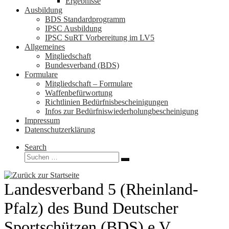
Ergebnisse
Ausbildung
BDS Standardprogramm
IPSC Ausbildung
IPSC SuRT Vorbereitung im LV5
Allgemeines
Mitgliedschaft
Bundesverband (BDS)
Formulare
Mitgliedschaft – Formulare
Waffenbefürwortung
Richtlinien Bedürfnisbescheinigungen
Infos zur Bedürfniswiederholungbescheinigung
Impressum
Datenschutzerklärung
Search
Suche
Suchen …
Landesverband 5 (Rheinland-
Pfalz) des Bund Deutscher
Sportschützen (BDS) e.V.