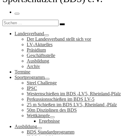
Menü
Suche
Suchen …
Landesverband
Der Landesverband stellt sich vor
LV-Aktuelles
Präsidium
Geschäftsstelle
Ausbildung
Archiv
Termine
Sportprogramm
Steel Challenge
IPSC
Westernschießen im BDS -LV5, Rheinland-Pfalz
Perkussionsschießen im BDS LV-5
25 m Schießen im BDS LV5, Rheinland -Pfalz
50m Disziplinen des BDS
Wettkämpfe
Ergebnisse
Ausbildung
BDS Standardprogramm