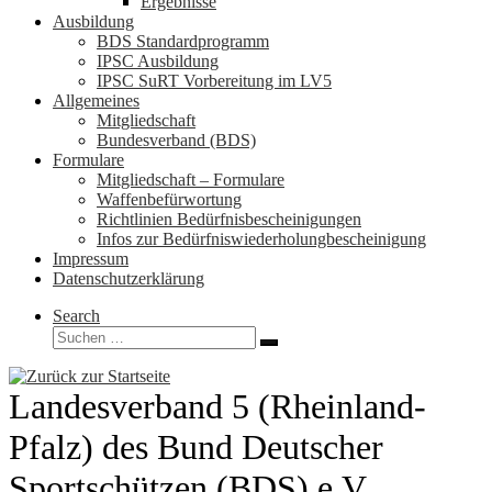
Ergebnisse
Ausbildung
BDS Standardprogramm
IPSC Ausbildung
IPSC SuRT Vorbereitung im LV5
Allgemeines
Mitgliedschaft
Bundesverband (BDS)
Formulare
Mitgliedschaft – Formulare
Waffenbefürwortung
Richtlinien Bedürfnisbescheinigungen
Infos zur Bedürfniswiederholungbescheinigung
Impressum
Datenschutzerklärung
Search
Suche
Suchen …
Landesverband 5 (Rheinland-
Pfalz) des Bund Deutscher
Sportschützen (BDS) e.V.