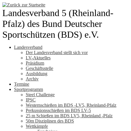
Zum
Inhalt
Landesverband 5 (Rheinland-
springen
Pfalz) des Bund Deutscher
Sportschützen (BDS) e.V.
Landesverband
Der Landesverband stellt sich vor
LV-Aktuelles
Präsidium
Geschäftsstelle
Ausbildung
Archiv
Termine
Sportprogramm
Steel Challenge
IPSC
Westernschießen im BDS -LV5, Rheinland-Pfalz
Perkussionsschießen im BDS LV-5
25 m Schießen im BDS LV5, Rheinland -Pfalz
50m Disziplinen des BDS
Wettkämpfe