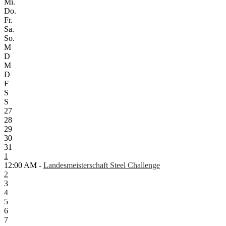
Mi.
Do.
Fr.
Sa.
So.
M
D
M
D
F
S
S
27
28
29
30
31
1
12:00 AM -
Landesmeisterschaft Steel Challenge
2
3
4
5
6
7