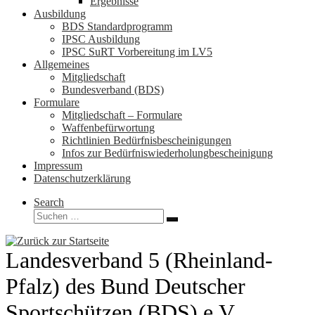
Ergebnisse
Ausbildung
BDS Standardprogramm
IPSC Ausbildung
IPSC SuRT Vorbereitung im LV5
Allgemeines
Mitgliedschaft
Bundesverband (BDS)
Formulare
Mitgliedschaft – Formulare
Waffenbefürwortung
Richtlinien Bedürfnisbescheinigungen
Infos zur Bedürfniswiederholungbescheinigung
Impressum
Datenschutzerklärung
Search
Suche
Suchen …
Landesverband 5 (Rheinland-
Pfalz) des Bund Deutscher
Sportschützen (BDS) e.V.