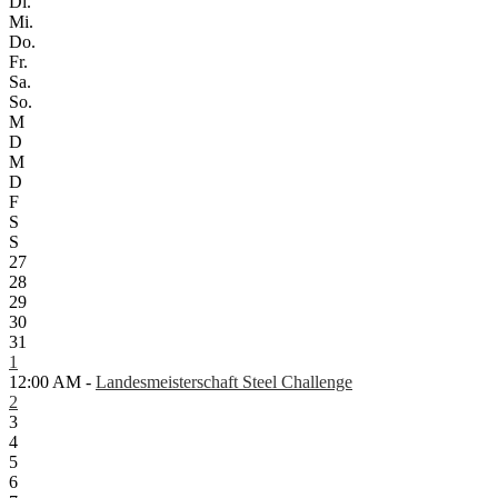
Di.
Mi.
Do.
Fr.
Sa.
So.
M
D
M
D
F
S
S
27
28
29
30
31
1
12:00 AM -
Landesmeisterschaft Steel Challenge
2
3
4
5
6