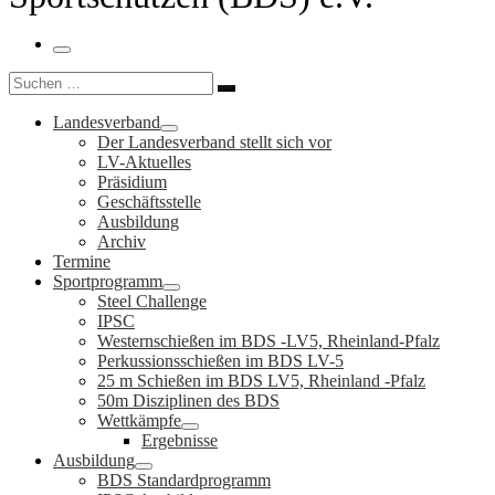
Menü
Suche
Suchen …
Landesverband
Der Landesverband stellt sich vor
LV-Aktuelles
Präsidium
Geschäftsstelle
Ausbildung
Archiv
Termine
Sportprogramm
Steel Challenge
IPSC
Westernschießen im BDS -LV5, Rheinland-Pfalz
Perkussionsschießen im BDS LV-5
25 m Schießen im BDS LV5, Rheinland -Pfalz
50m Disziplinen des BDS
Wettkämpfe
Ergebnisse
Ausbildung
BDS Standardprogramm