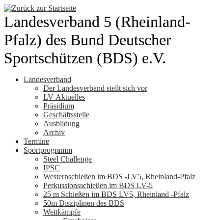
Zum
Inhalt
Landesverband 5 (Rheinland-
springen
Pfalz) des Bund Deutscher
Sportschützen (BDS) e.V.
Landesverband
Der Landesverband stellt sich vor
LV-Aktuelles
Präsidium
Geschäftsstelle
Ausbildung
Archiv
Termine
Sportprogramm
Steel Challenge
IPSC
Westernschießen im BDS -LV5, Rheinland-Pfalz
Perkussionsschießen im BDS LV-5
25 m Schießen im BDS LV5, Rheinland -Pfalz
50m Disziplinen des BDS
Wettkämpfe