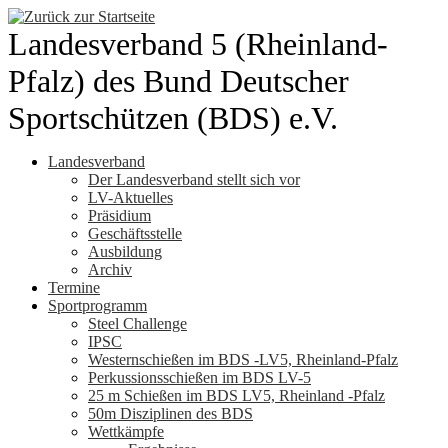
Zum
Inhalt
Landesverband 5 (Rheinland-
springen
Pfalz) des Bund Deutscher
Sportschützen (BDS) e.V.
Landesverband
Der Landesverband stellt sich vor
LV-Aktuelles
Präsidium
Geschäftsstelle
Ausbildung
Archiv
Termine
Sportprogramm
Steel Challenge
IPSC
Westernschießen im BDS -LV5, Rheinland-Pfalz
Perkussionsschießen im BDS LV-5
25 m Schießen im BDS LV5, Rheinland -Pfalz
50m Disziplinen des BDS
Wettkämpfe