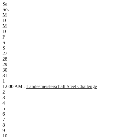
Sa.
So.
M
D
M
D
F
S
S
27
28
29
30
31
1
12:00 AM -
Landesmeisterschaft Steel Challenge
2
3
4
5
6
7
8
9
10