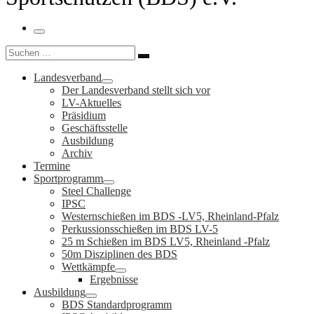
Menü
Suche
Suchen …
Landesverband
Der Landesverband stellt sich vor
LV-Aktuelles
Präsidium
Geschäftsstelle
Ausbildung
Archiv
Termine
Sportprogramm
Steel Challenge
IPSC
Westernschießen im BDS -LV5, Rheinland-Pfalz
Perkussionsschießen im BDS LV-5
25 m Schießen im BDS LV5, Rheinland -Pfalz
50m Disziplinen des BDS
Wettkämpfe
Ergebnisse
Ausbildung
BDS Standardprogramm