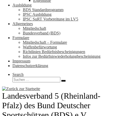
Ergebnisse
Ausbildung
BDS Standardprogramm
IPSC Ausbildung
IPSC SuRT Vorbereitung im LV5
Allgemeines
Mitgliedschaft
Bundesverband (BDS)
Formulare
Mitgliedschaft – Formulare
Waffenbefürwortung
Richtlinien Bedürfnisbescheinigungen
Infos zur Bedürfniswiederholungbescheinigung
Impressum
Datenschutzerklärung
Search
Suche
Suchen …
Landesverband 5 (Rheinland-
Pfalz) des Bund Deutscher
Sportschützen (BDS) e.V.