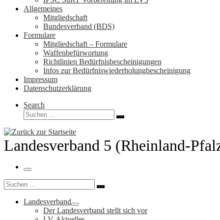
Allgemeines
Mitgliedschaft
Bundesverband (BDS)
Formulare
Mitgliedschaft – Formulare
Waffenbefürwortung
Richtlinien Bedürfnisbescheinigungen
Infos zur Bedürfniswiederholungbescheinigung
Impressum
Datenschutzerklärung
Search
Suche
Suchen …
Landesverband 5 (Rheinland-Pfal
Menü
Suche
Suchen …
Landesverband
Der Landesverband stellt sich vor
LV-Aktuelles