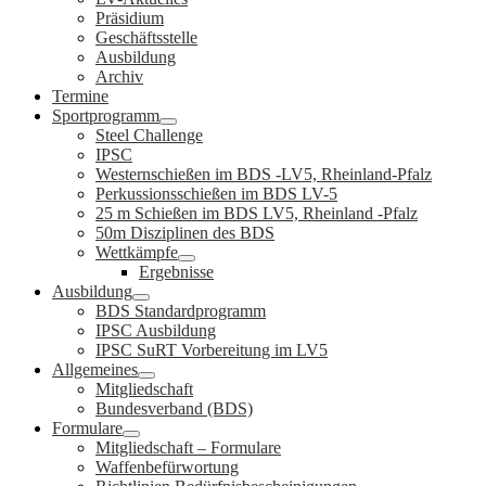
Präsidium
Geschäftsstelle
Ausbildung
Archiv
Termine
Sportprogramm
Steel Challenge
IPSC
Westernschießen im BDS -LV5, Rheinland-Pfalz
Perkussionsschießen im BDS LV-5
25 m Schießen im BDS LV5, Rheinland -Pfalz
50m Disziplinen des BDS
Wettkämpfe
Ergebnisse
Ausbildung
BDS Standardprogramm
IPSC Ausbildung
IPSC SuRT Vorbereitung im LV5
Allgemeines
Mitgliedschaft
Bundesverband (BDS)
Formulare
Mitgliedschaft – Formulare
Waffenbefürwortung