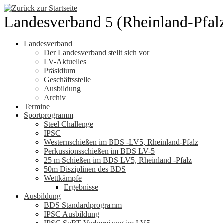
Zum
Inhalt
Landesverband 5 (Rheinland-Pfal
springen
Landesverband
Der Landesverband stellt sich vor
LV-Aktuelles
Präsidium
Geschäftsstelle
Ausbildung
Archiv
Termine
Sportprogramm
Steel Challenge
IPSC
Westernschießen im BDS -LV5, Rheinland-Pfalz
Perkussionsschießen im BDS LV-5
25 m Schießen im BDS LV5, Rheinland -Pfalz
50m Disziplinen des BDS
Wettkämpfe
Ergebnisse
Ausbildung
BDS Standardprogramm
IPSC Ausbildung
IPSC SuRT Vorbereitung im LV5