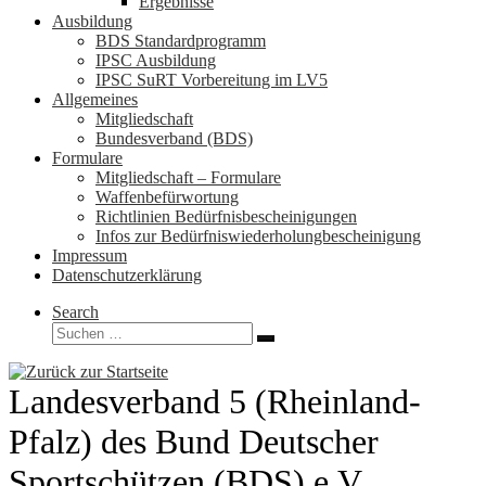
Ergebnisse
Ausbildung
BDS Standardprogramm
IPSC Ausbildung
IPSC SuRT Vorbereitung im LV5
Allgemeines
Mitgliedschaft
Bundesverband (BDS)
Formulare
Mitgliedschaft – Formulare
Waffenbefürwortung
Richtlinien Bedürfnisbescheinigungen
Infos zur Bedürfniswiederholungbescheinigung
Impressum
Datenschutzerklärung
Search
Suche
Suchen …
Landesverband 5 (Rheinland-
Pfalz) des Bund Deutscher
Sportschützen (BDS) e.V.