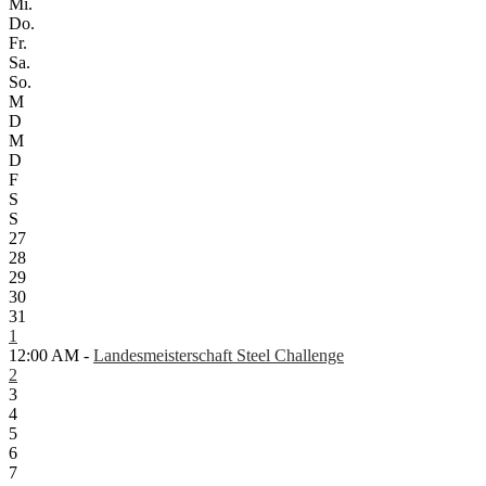
Mi.
Do.
Fr.
Sa.
So.
M
D
M
D
F
S
S
27
28
29
30
31
1
12:00 AM -
Landesmeisterschaft Steel Challenge
2
3
4
5
6
7