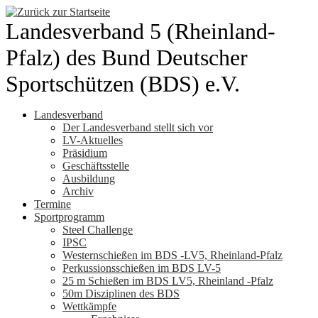
Zum
Inhalt
Landesverband 5 (Rheinland-
springen
Pfalz) des Bund Deutscher
Sportschützen (BDS) e.V.
Landesverband
Der Landesverband stellt sich vor
LV-Aktuelles
Präsidium
Geschäftsstelle
Ausbildung
Archiv
Termine
Sportprogramm
Steel Challenge
IPSC
Westernschießen im BDS -LV5, Rheinland-Pfalz
Perkussionsschießen im BDS LV-5
25 m Schießen im BDS LV5, Rheinland -Pfalz
50m Disziplinen des BDS
Wettkämpfe