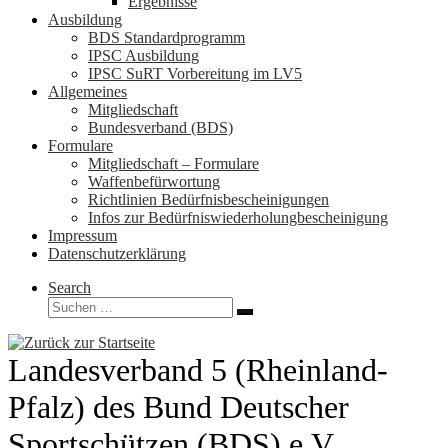
Ergebnisse
Ausbildung
BDS Standardprogramm
IPSC Ausbildung
IPSC SuRT Vorbereitung im LV5
Allgemeines
Mitgliedschaft
Bundesverband (BDS)
Formulare
Mitgliedschaft – Formulare
Waffenbefürwortung
Richtlinien Bedürfnisbescheinigungen
Infos zur Bedürfniswiederholungbescheinigung
Impressum
Datenschutzerklärung
Search
Suche
Suchen …
Landesverband 5 (Rheinland-
Pfalz) des Bund Deutscher
Sportschützen (BDS) e.V.