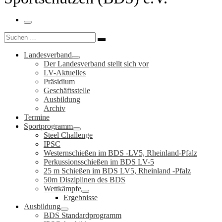
Menü
Suche
Suchen …
Landesverband
Der Landesverband stellt sich vor
LV-Aktuelles
Präsidium
Geschäftsstelle
Ausbildung
Archiv
Termine
Sportprogramm
Steel Challenge
IPSC
Westernschießen im BDS -LV5, Rheinland-Pfalz
Perkussionsschießen im BDS LV-5
25 m Schießen im BDS LV5, Rheinland -Pfalz
50m Disziplinen des BDS
Wettkämpfe
Ergebnisse
Ausbildung
BDS Standardprogramm