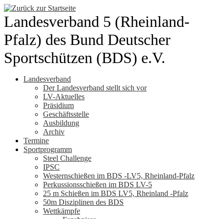
Zum
Inhalt
Landesverband 5 (Rheinland-
springen
Pfalz) des Bund Deutscher
Sportschützen (BDS) e.V.
Landesverband
Der Landesverband stellt sich vor
LV-Aktuelles
Präsidium
Geschäftsstelle
Ausbildung
Archiv
Termine
Sportprogramm
Steel Challenge
IPSC
Westernschießen im BDS -LV5, Rheinland-Pfalz
Perkussionsschießen im BDS LV-5
25 m Schießen im BDS LV5, Rheinland -Pfalz
50m Disziplinen des BDS
Wettkämpfe