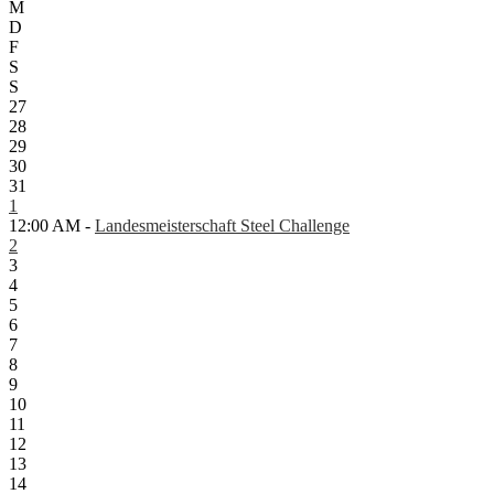
M
D
F
S
S
27
28
29
30
31
1
12:00 AM -
Landesmeisterschaft Steel Challenge
2
3
4
5
6
7
8
9
10
11
12
13
14