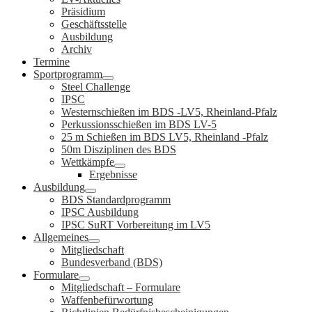
Präsidium
Geschäftsstelle
Ausbildung
Archiv
Termine
Sportprogramm
Steel Challenge
IPSC
Westernschießen im BDS -LV5, Rheinland-Pfalz
Perkussionsschießen im BDS LV-5
25 m Schießen im BDS LV5, Rheinland -Pfalz
50m Disziplinen des BDS
Wettkämpfe
Ergebnisse
Ausbildung
BDS Standardprogramm
IPSC Ausbildung
IPSC SuRT Vorbereitung im LV5
Allgemeines
Mitgliedschaft
Bundesverband (BDS)
Formulare
Mitgliedschaft – Formulare
Waffenbefürwortung