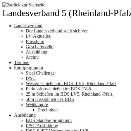
Zum
Inhalt
Landesverband 5 (Rheinland-Pfal
springen
Landesverband
Der Landesverband stellt sich vor
LV-Aktuelles
Präsidium
Geschäftsstelle
Ausbildung
Archiv
Termine
Sportprogramm
Steel Challenge
IPSC
Westernschießen im BDS -LV5, Rheinland-Pfalz
Perkussionsschießen im BDS LV-5
25 m Schießen im BDS LV5, Rheinland -Pfalz
50m Disziplinen des BDS
Wettkämpfe
Ergebnisse
Ausbildung
BDS Standardprogramm
IPSC Ausbildung
IPSC SuRT Vorbereitung im LV5