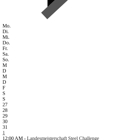
Mo.
Di.
Mi.
Do.
Fr.
Sa.
So.
M
D
M
D
F
S
S
27
28
29
30
31
1
12:00 AM -
Landesmeisterschaft Steel Challenge