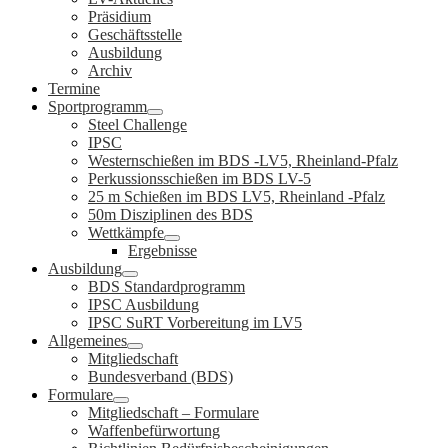
Präsidium
Geschäftsstelle
Ausbildung
Archiv
Termine
Sportprogramm
Steel Challenge
IPSC
Westernschießen im BDS -LV5, Rheinland-Pfalz
Perkussionsschießen im BDS LV-5
25 m Schießen im BDS LV5, Rheinland -Pfalz
50m Disziplinen des BDS
Wettkämpfe
Ergebnisse
Ausbildung
BDS Standardprogramm
IPSC Ausbildung
IPSC SuRT Vorbereitung im LV5
Allgemeines
Mitgliedschaft
Bundesverband (BDS)
Formulare
Mitgliedschaft – Formulare
Waffenbefürwortung