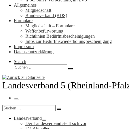
Allgemeines
Mitgliedschaft
Bundesverband (BDS)
Formulare
Mitgliedschaft – Formulare
Waffenbefürwortung
Richtlinien Bedürfnisbescheinigungen
Infos zur Bedürfniswiederholungbescheinigung
Impressum
Datenschutzerklärung
Search
Suche
Suchen …
Landesverband 5 (Rheinland-Pfal
Menü
Suche
Suchen …
Landesverband
Der Landesverband stellt sich vor
LV-Aktuelles