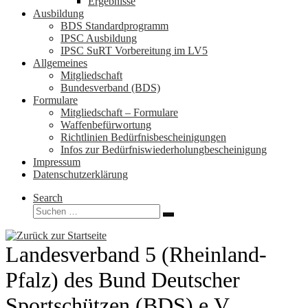
Ergebnisse
Ausbildung
BDS Standardprogramm
IPSC Ausbildung
IPSC SuRT Vorbereitung im LV5
Allgemeines
Mitgliedschaft
Bundesverband (BDS)
Formulare
Mitgliedschaft – Formulare
Waffenbefürwortung
Richtlinien Bedürfnisbescheinigungen
Infos zur Bedürfniswiederholungbescheinigung
Impressum
Datenschutzerklärung
Search
Suche
Suchen …
Landesverband 5 (Rheinland-
Pfalz) des Bund Deutscher
Sportschützen (BDS) e.V.