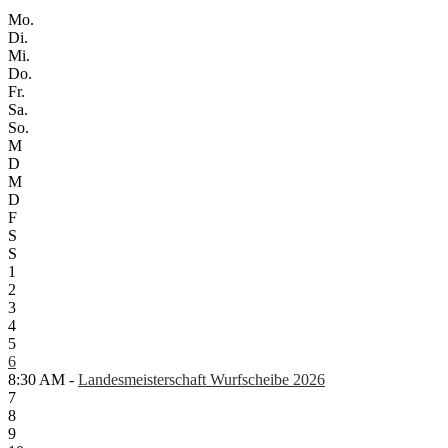
Mo.
Di.
Mi.
Do.
Fr.
Sa.
So.
M
D
M
D
F
S
S
1
2
3
4
5
6
8:30 AM -
Landesmeisterschaft Wurfscheibe 2026
7
8
9