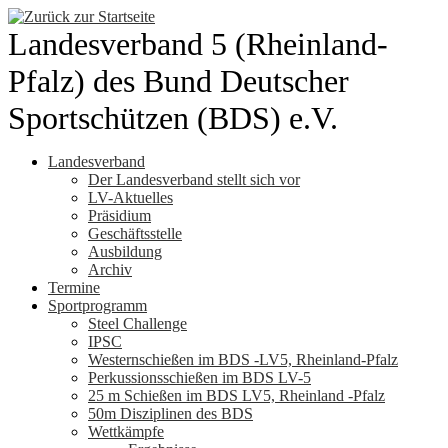
Zum
Inhalt
Landesverband 5 (Rheinland-
springen
Pfalz) des Bund Deutscher
Sportschützen (BDS) e.V.
Landesverband
Der Landesverband stellt sich vor
LV-Aktuelles
Präsidium
Geschäftsstelle
Ausbildung
Archiv
Termine
Sportprogramm
Steel Challenge
IPSC
Westernschießen im BDS -LV5, Rheinland-Pfalz
Perkussionsschießen im BDS LV-5
25 m Schießen im BDS LV5, Rheinland -Pfalz
50m Disziplinen des BDS
Wettkämpfe