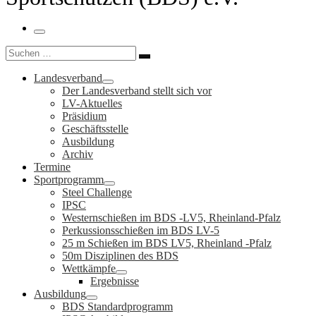
Menü
Suche
Suchen …
Landesverband
Der Landesverband stellt sich vor
LV-Aktuelles
Präsidium
Geschäftsstelle
Ausbildung
Archiv
Termine
Sportprogramm
Steel Challenge
IPSC
Westernschießen im BDS -LV5, Rheinland-Pfalz
Perkussionsschießen im BDS LV-5
25 m Schießen im BDS LV5, Rheinland -Pfalz
50m Disziplinen des BDS
Wettkämpfe
Ergebnisse
Ausbildung
BDS Standardprogramm