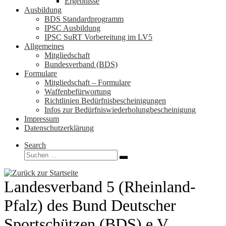
Ergebnisse
Ausbildung
BDS Standardprogramm
IPSC Ausbildung
IPSC SuRT Vorbereitung im LV5
Allgemeines
Mitgliedschaft
Bundesverband (BDS)
Formulare
Mitgliedschaft – Formulare
Waffenbefürwortung
Richtlinien Bedürfnisbescheinigungen
Infos zur Bedürfniswiederholungbescheinigung
Impressum
Datenschutzerklärung
Search
Suche
Suchen …
Landesverband 5 (Rheinland-
Pfalz) des Bund Deutscher
Sportschützen (BDS) e.V.