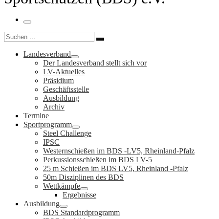
Menü
Suche
Suchen …
Landesverband
Der Landesverband stellt sich vor
LV-Aktuelles
Präsidium
Geschäftsstelle
Ausbildung
Archiv
Termine
Sportprogramm
Steel Challenge
IPSC
Westernschießen im BDS -LV5, Rheinland-Pfalz
Perkussionsschießen im BDS LV-5
25 m Schießen im BDS LV5, Rheinland -Pfalz
50m Disziplinen des BDS
Wettkämpfe
Ergebnisse
Ausbildung
BDS Standardprogramm