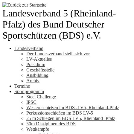
Zum
Inhalt
Landesverband 5 (Rheinland-
springen
Pfalz) des Bund Deutscher
Sportschützen (BDS) e.V.
Landesverband
Der Landesverband stellt sich vor
LV-Aktuelles
Präsidium
Geschäftsstelle
Ausbildung
Archiv
Termine
Sportprogramm
Steel Challenge
IPSC
Westernschießen im BDS -LV5, Rheinland-Pfalz
Perkussionsschießen im BDS LV-5
25 m Schießen im BDS LV5, Rheinland -Pfalz
50m Disziplinen des BDS
Wettkämpfe