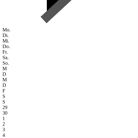
Mo.
Di.
Mi.
Do.
Fr.
Sa.
So.
M
D
M
D
F
S
S
29
30
1
2
3
4