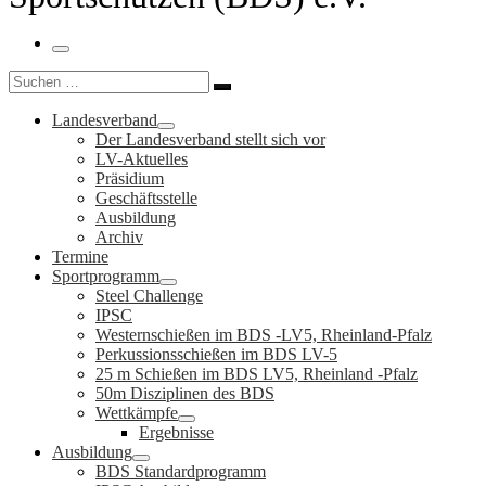
Menü
Suche
Suchen …
Landesverband
Der Landesverband stellt sich vor
LV-Aktuelles
Präsidium
Geschäftsstelle
Ausbildung
Archiv
Termine
Sportprogramm
Steel Challenge
IPSC
Westernschießen im BDS -LV5, Rheinland-Pfalz
Perkussionsschießen im BDS LV-5
25 m Schießen im BDS LV5, Rheinland -Pfalz
50m Disziplinen des BDS
Wettkämpfe
Ergebnisse
Ausbildung
BDS Standardprogramm