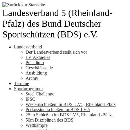
Zum
Inhalt
Landesverband 5 (Rheinland-
springen
Pfalz) des Bund Deutscher
Sportschützen (BDS) e.V.
Landesverband
Der Landesverband stellt sich vor
LV-Aktuelles
Präsidium
Geschäftsstelle
Ausbildung
Archiv
Termine
Sportprogramm
Steel Challenge
IPSC
Westernschießen im BDS -LV5, Rheinland-Pfalz
Perkussionsschießen im BDS LV-5
25 m Schießen im BDS LV5, Rheinland -Pfalz
50m Disziplinen des BDS
Wettkämpfe