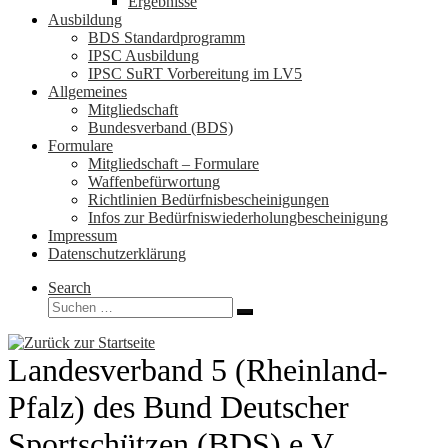
Ergebnisse
Ausbildung
BDS Standardprogramm
IPSC Ausbildung
IPSC SuRT Vorbereitung im LV5
Allgemeines
Mitgliedschaft
Bundesverband (BDS)
Formulare
Mitgliedschaft – Formulare
Waffenbefürwortung
Richtlinien Bedürfnisbescheinigungen
Infos zur Bedürfniswiederholungbescheinigung
Impressum
Datenschutzerklärung
Search
Suche
Suchen …
Landesverband 5 (Rheinland-
Pfalz) des Bund Deutscher
Sportschützen (BDS) e.V.