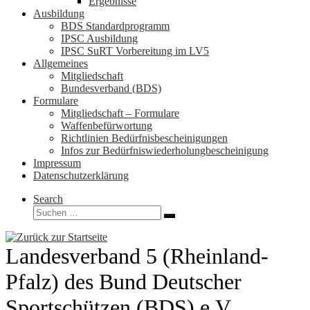
Ergebnisse
Ausbildung
BDS Standardprogramm
IPSC Ausbildung
IPSC SuRT Vorbereitung im LV5
Allgemeines
Mitgliedschaft
Bundesverband (BDS)
Formulare
Mitgliedschaft – Formulare
Waffenbefürwortung
Richtlinien Bedürfnisbescheinigungen
Infos zur Bedürfniswiederholungbescheinigung
Impressum
Datenschutzerklärung
Search
Suche
Suchen …
Landesverband 5 (Rheinland-
Pfalz) des Bund Deutscher
Sportschützen (BDS) e.V.