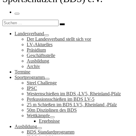
Menü
Suche
Suchen …
Landesverband
Der Landesverband stellt sich vor
LV-Aktuelles
Präsidium
Geschäftsstelle
Ausbildung
Archiv
Termine
Sportprogramm
Steel Challenge
IPSC
Westernschießen im BDS -LV5, Rheinland-Pfalz
Perkussionsschießen im BDS LV-5
25 m Schießen im BDS LV5, Rheinland -Pfalz
50m Disziplinen des BDS
Wettkämpfe
Ergebnisse
Ausbildung
BDS Standardprogramm