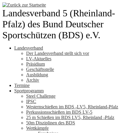
Zum
Inhalt
Landesverband 5 (Rheinland-
springen
Pfalz) des Bund Deutscher
Sportschützen (BDS) e.V.
Landesverband
Der Landesverband stellt sich vor
LV-Aktuelles
Präsidium
Geschäftsstelle
Ausbildung
Archiv
Termine
Sportprogramm
Steel Challenge
IPSC
Westernschießen im BDS -LV5, Rheinland-Pfalz
Perkussionsschießen im BDS LV-5
25 m Schießen im BDS LV5, Rheinland -Pfalz
50m Disziplinen des BDS
Wettkämpfe