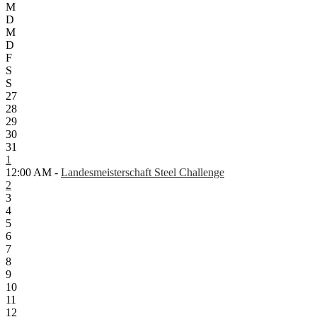
M
D
M
D
F
S
S
27
28
29
30
31
1
12:00 AM -
Landesmeisterschaft Steel Challenge
2
3
4
5
6
7
8
9
10
11
12