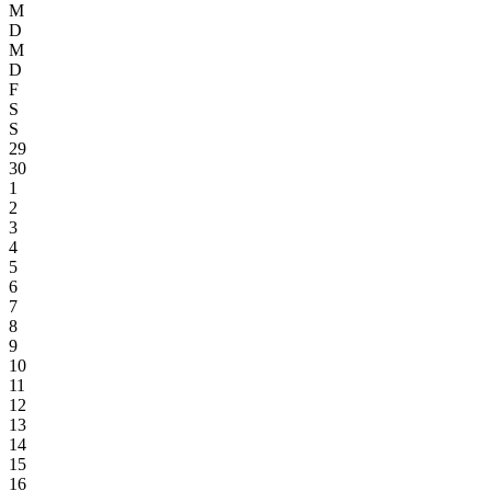
M
D
M
D
F
S
S
29
30
1
2
3
4
5
6
7
8
9
10
11
12
13
14
15
16