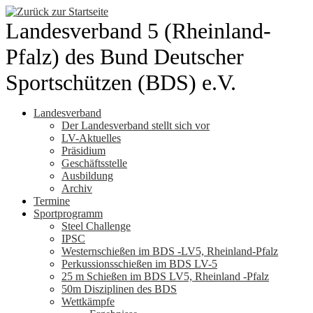
Zum
Inhalt
Landesverband 5 (Rheinland-
springen
Pfalz) des Bund Deutscher
Sportschützen (BDS) e.V.
Landesverband
Der Landesverband stellt sich vor
LV-Aktuelles
Präsidium
Geschäftsstelle
Ausbildung
Archiv
Termine
Sportprogramm
Steel Challenge
IPSC
Westernschießen im BDS -LV5, Rheinland-Pfalz
Perkussionsschießen im BDS LV-5
25 m Schießen im BDS LV5, Rheinland -Pfalz
50m Disziplinen des BDS
Wettkämpfe