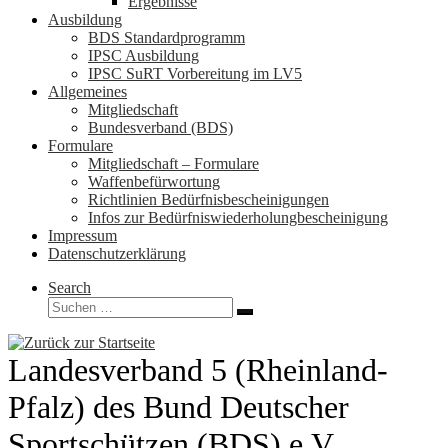
Ergebnisse
Ausbildung
BDS Standardprogramm
IPSC Ausbildung
IPSC SuRT Vorbereitung im LV5
Allgemeines
Mitgliedschaft
Bundesverband (BDS)
Formulare
Mitgliedschaft – Formulare
Waffenbefürwortung
Richtlinien Bedürfnisbescheinigungen
Infos zur Bedürfniswiederholungbescheinigung
Impressum
Datenschutzerklärung
Search
Suche
Suchen …
Landesverband 5 (Rheinland-
Pfalz) des Bund Deutscher
Sportschützen (BDS) e.V.