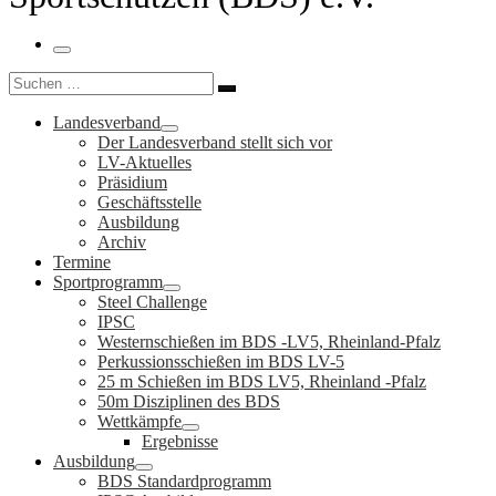
Menü
Suche
Suchen …
Landesverband
Der Landesverband stellt sich vor
LV-Aktuelles
Präsidium
Geschäftsstelle
Ausbildung
Archiv
Termine
Sportprogramm
Steel Challenge
IPSC
Westernschießen im BDS -LV5, Rheinland-Pfalz
Perkussionsschießen im BDS LV-5
25 m Schießen im BDS LV5, Rheinland -Pfalz
50m Disziplinen des BDS
Wettkämpfe
Ergebnisse
Ausbildung
BDS Standardprogramm