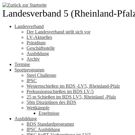
Zum
Inhalt
Landesverband 5 (Rheinland-Pfal
springen
Landesverband
Der Landesverband stellt sich vor
LV-Aktuelles
Präsidium
Geschäftsstelle
Ausbildung
Archiv
Termine
Sportprogramm
Steel Challenge
IPSC
Westernschießen im BDS -LV5, Rheinland-Pfalz
Perkussionsschießen im BDS LV-5
25 m Schießen im BDS LV5, Rheinland -Pfalz
50m Disziplinen des BDS
Wettkämpfe
Ergebnisse
Ausbildung
BDS Standardprogramm
IPSC Ausbildung
IPSC SuRT Vorbereitung im LV5