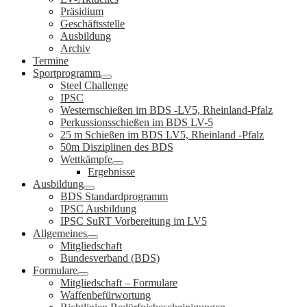
Präsidium
Geschäftsstelle
Ausbildung
Archiv
Termine
Sportprogramm
Steel Challenge
IPSC
Westernschießen im BDS -LV5, Rheinland-Pfalz
Perkussionsschießen im BDS LV-5
25 m Schießen im BDS LV5, Rheinland -Pfalz
50m Disziplinen des BDS
Wettkämpfe
Ergebnisse
Ausbildung
BDS Standardprogramm
IPSC Ausbildung
IPSC SuRT Vorbereitung im LV5
Allgemeines
Mitgliedschaft
Bundesverband (BDS)
Formulare
Mitgliedschaft – Formulare
Waffenbefürwortung