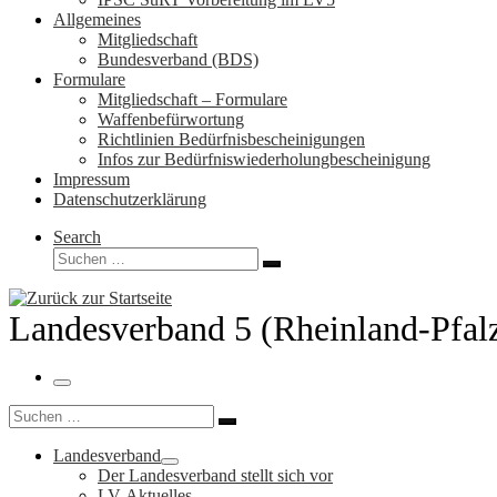
Allgemeines
Mitgliedschaft
Bundesverband (BDS)
Formulare
Mitgliedschaft – Formulare
Waffenbefürwortung
Richtlinien Bedürfnisbescheinigungen
Infos zur Bedürfniswiederholungbescheinigung
Impressum
Datenschutzerklärung
Search
Suche
Suchen …
Landesverband 5 (Rheinland-Pfal
Menü
Suche
Suchen …
Landesverband
Der Landesverband stellt sich vor
LV-Aktuelles