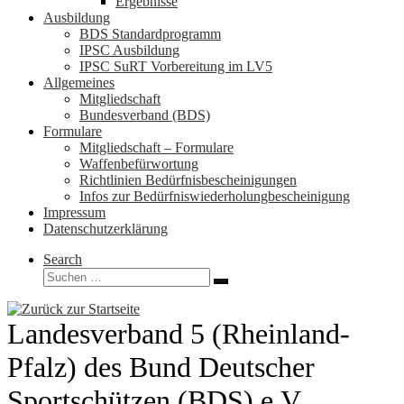
Ergebnisse
Ausbildung
BDS Standardprogramm
IPSC Ausbildung
IPSC SuRT Vorbereitung im LV5
Allgemeines
Mitgliedschaft
Bundesverband (BDS)
Formulare
Mitgliedschaft – Formulare
Waffenbefürwortung
Richtlinien Bedürfnisbescheinigungen
Infos zur Bedürfniswiederholungbescheinigung
Impressum
Datenschutzerklärung
Search
Suche
Suchen …
Landesverband 5 (Rheinland-
Pfalz) des Bund Deutscher
Sportschützen (BDS) e.V.