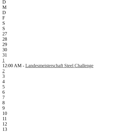
D
M
D
F
S
S
27
28
29
30
31
1
12:00 AM -
Landesmeisterschaft Steel Challenge
2
3
4
5
6
7
8
9
10
11
12
13