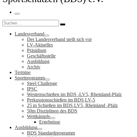
Menü
Suche
Suchen …
Landesverband
Der Landesverband stellt sich vor
LV-Aktuelles
Präsidium
Geschäftsstelle
Ausbildung
Archiv
Termine
Sportprogramm
Steel Challenge
IPSC
Westernschießen im BDS -LV5, Rheinland-Pfalz
Perkussionsschießen im BDS LV-5
25 m Schießen im BDS LV5, Rheinland -Pfalz
50m Disziplinen des BDS
Wettkämpfe
Ergebnisse
Ausbildung
BDS Standardprogramm