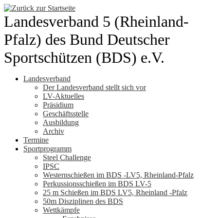
Zum
Inhalt
Landesverband 5 (Rheinland-
springen
Pfalz) des Bund Deutscher
Sportschützen (BDS) e.V.
Landesverband
Der Landesverband stellt sich vor
LV-Aktuelles
Präsidium
Geschäftsstelle
Ausbildung
Archiv
Termine
Sportprogramm
Steel Challenge
IPSC
Westernschießen im BDS -LV5, Rheinland-Pfalz
Perkussionsschießen im BDS LV-5
25 m Schießen im BDS LV5, Rheinland -Pfalz
50m Disziplinen des BDS
Wettkämpfe