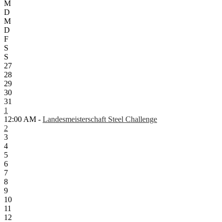
M
D
M
D
F
S
S
27
28
29
30
31
1
12:00 AM -
Landesmeisterschaft Steel Challenge
2
3
4
5
6
7
8
9
10
11
12