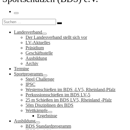
Menü
Suche
Suchen …
Landesverband
Der Landesverband stellt sich vor
LV-Aktuelles
Präsidium
Geschäftsstelle
Ausbildung
Archiv
Termine
Sportprogramm
Steel Challenge
IPSC
Westernschießen im BDS -LV5, Rheinland-Pfalz
Perkussionsschießen im BDS LV-5
25 m Schießen im BDS LV5, Rheinland -Pfalz
50m Disziplinen des BDS
Wettkämpfe
Ergebnisse
Ausbildung
BDS Standardprogramm