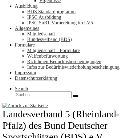
Ergebnisse
Ausbildung
BDS Standardprogramm
IPSC Ausbildung
IPSC SuRT Vorbereitung im LV5
Allgemeines
Mitgliedschaft
Bundesverband (BDS)
Formulare
Mitgliedschaft – Formulare
Waffenbefürwortung
Richtlinien Bedürfnisbescheinigungen
Infos zur Bedürfniswiederholungbescheinigung
Impressum
Datenschutzerklärung
Search
Suche
Suchen …
Landesverband 5 (Rheinland-
Pfalz) des Bund Deutscher
Sportschützen (BDS) e.V.