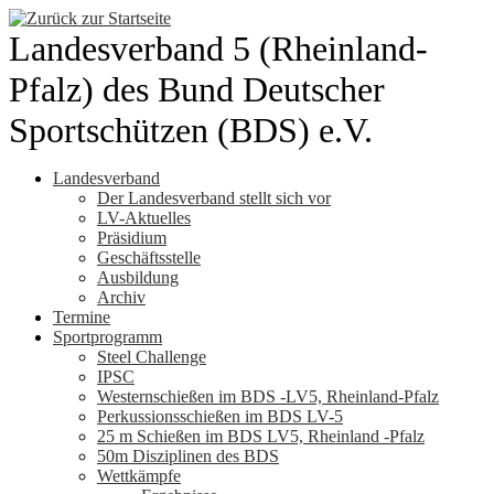
Zum
Inhalt
Landesverband 5 (Rheinland-
springen
Pfalz) des Bund Deutscher
Sportschützen (BDS) e.V.
Landesverband
Der Landesverband stellt sich vor
LV-Aktuelles
Präsidium
Geschäftsstelle
Ausbildung
Archiv
Termine
Sportprogramm
Steel Challenge
IPSC
Westernschießen im BDS -LV5, Rheinland-Pfalz
Perkussionsschießen im BDS LV-5
25 m Schießen im BDS LV5, Rheinland -Pfalz
50m Disziplinen des BDS
Wettkämpfe