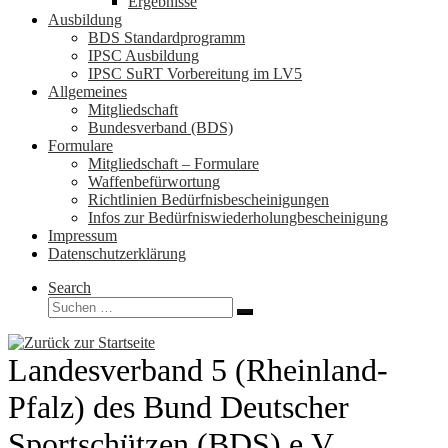
Ergebnisse
Ausbildung
BDS Standardprogramm
IPSC Ausbildung
IPSC SuRT Vorbereitung im LV5
Allgemeines
Mitgliedschaft
Bundesverband (BDS)
Formulare
Mitgliedschaft – Formulare
Waffenbefürwortung
Richtlinien Bedürfnisbescheinigungen
Infos zur Bedürfniswiederholungbescheinigung
Impressum
Datenschutzerklärung
Search
Suche
Suchen …
Landesverband 5 (Rheinland-
Pfalz) des Bund Deutscher
Sportschützen (BDS) e.V.