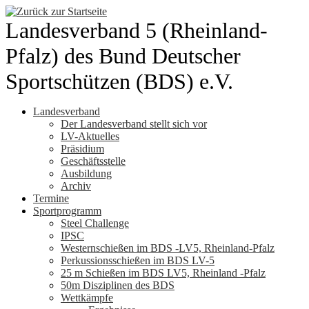
Zum
Inhalt
Landesverband 5 (Rheinland-
springen
Pfalz) des Bund Deutscher
Sportschützen (BDS) e.V.
Landesverband
Der Landesverband stellt sich vor
LV-Aktuelles
Präsidium
Geschäftsstelle
Ausbildung
Archiv
Termine
Sportprogramm
Steel Challenge
IPSC
Westernschießen im BDS -LV5, Rheinland-Pfalz
Perkussionsschießen im BDS LV-5
25 m Schießen im BDS LV5, Rheinland -Pfalz
50m Disziplinen des BDS
Wettkämpfe