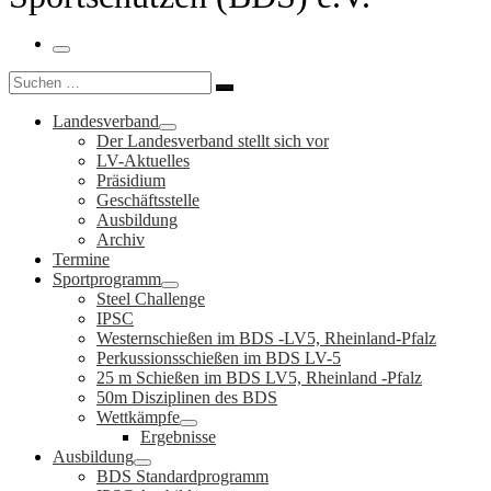
Menü
Suche
Suchen …
Landesverband
Der Landesverband stellt sich vor
LV-Aktuelles
Präsidium
Geschäftsstelle
Ausbildung
Archiv
Termine
Sportprogramm
Steel Challenge
IPSC
Westernschießen im BDS -LV5, Rheinland-Pfalz
Perkussionsschießen im BDS LV-5
25 m Schießen im BDS LV5, Rheinland -Pfalz
50m Disziplinen des BDS
Wettkämpfe
Ergebnisse
Ausbildung
BDS Standardprogramm