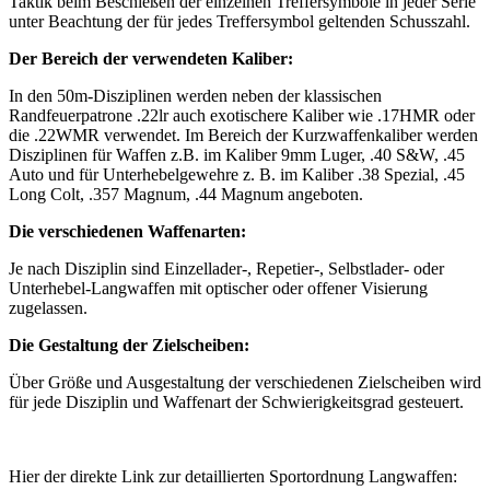
Taktik beim Beschießen der einzelnen Treffersymbole in jeder Serie
unter Beachtung der für jedes Treffersymbol geltenden Schusszahl.
Der Bereich der verwendeten Kaliber:
In den 50m-Disziplinen werden neben der klassischen
Randfeuerpatrone .22lr auch exotischere Kaliber wie .17HMR oder
die .22WMR verwendet. Im Bereich der Kurzwaffenkaliber werden
Disziplinen für Waffen z.B. im Kaliber 9mm Luger, .40 S&W, .45
Auto und für Unterhebelgewehre z. B. im Kaliber .38 Spezial, .45
Long Colt, .357 Magnum, .44 Magnum angeboten.
Die verschiedenen Waffenarten:
Je nach Disziplin sind Einzellader-, Repetier-, Selbstlader- oder
Unterhebel-Langwaffen mit optischer oder offener Visierung
zugelassen.
Die Gestaltung der Zielscheiben:
Über Größe und Ausgestaltung der verschiedenen Zielscheiben wird
für jede Disziplin und Waffenart der Schwierigkeitsgrad gesteuert.
Hier der direkte Link zur detaillierten Sportordnung Langwaffen: