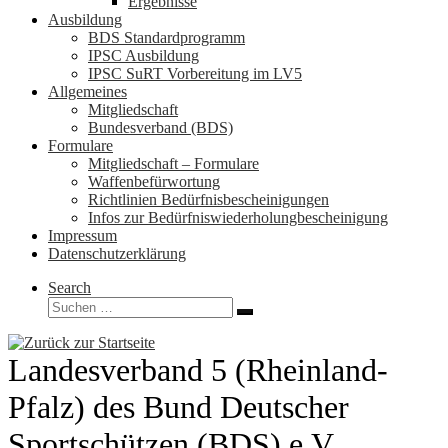
Ergebnisse
Ausbildung
BDS Standardprogramm
IPSC Ausbildung
IPSC SuRT Vorbereitung im LV5
Allgemeines
Mitgliedschaft
Bundesverband (BDS)
Formulare
Mitgliedschaft – Formulare
Waffenbefürwortung
Richtlinien Bedürfnisbescheinigungen
Infos zur Bedürfniswiederholungbescheinigung
Impressum
Datenschutzerklärung
Search
Suche
Suchen …
Landesverband 5 (Rheinland-
Pfalz) des Bund Deutscher
Sportschützen (BDS) e.V.