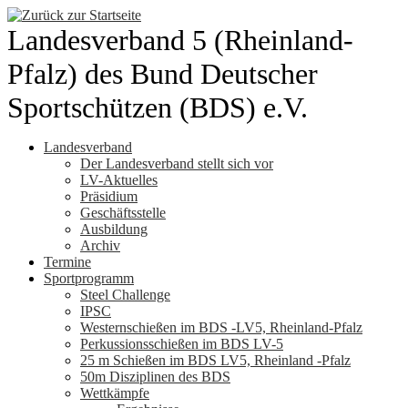
Zum
Inhalt
Landesverband 5 (Rheinland-
springen
Pfalz) des Bund Deutscher
Sportschützen (BDS) e.V.
Landesverband
Der Landesverband stellt sich vor
LV-Aktuelles
Präsidium
Geschäftsstelle
Ausbildung
Archiv
Termine
Sportprogramm
Steel Challenge
IPSC
Westernschießen im BDS -LV5, Rheinland-Pfalz
Perkussionsschießen im BDS LV-5
25 m Schießen im BDS LV5, Rheinland -Pfalz
50m Disziplinen des BDS
Wettkämpfe