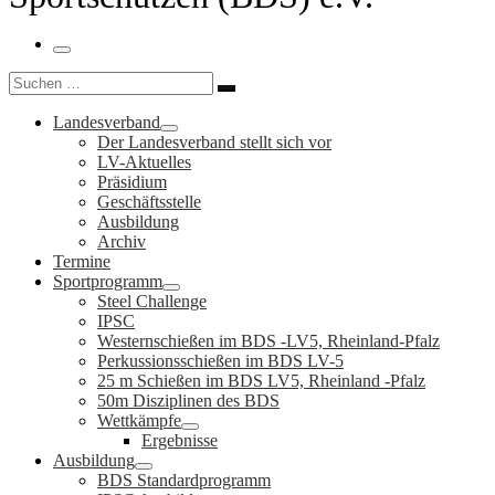
Menü
Suche
Suchen …
Landesverband
Der Landesverband stellt sich vor
LV-Aktuelles
Präsidium
Geschäftsstelle
Ausbildung
Archiv
Termine
Sportprogramm
Steel Challenge
IPSC
Westernschießen im BDS -LV5, Rheinland-Pfalz
Perkussionsschießen im BDS LV-5
25 m Schießen im BDS LV5, Rheinland -Pfalz
50m Disziplinen des BDS
Wettkämpfe
Ergebnisse
Ausbildung
BDS Standardprogramm