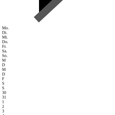
Mo.
Di.
Mi.
Do.
Fr.
Sa.
So.
M
D
M
D
F
S
S
30
31
1
2
3