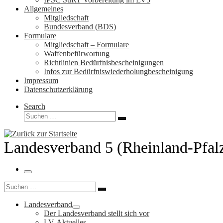
Allgemeines
Mitgliedschaft
Bundesverband (BDS)
Formulare
Mitgliedschaft – Formulare
Waffenbefürwortung
Richtlinien Bedürfnisbescheinigungen
Infos zur Bedürfniswiederholungbescheinigung
Impressum
Datenschutzerklärung
Search
Suche
Suchen …
Landesverband 5 (Rheinland-Pfal
Menü
Suche
Suchen …
Landesverband
Der Landesverband stellt sich vor
LV-Aktuelles