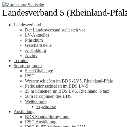
Zum
Inhalt
Landesverband 5 (Rheinland-Pfal
springen
Landesverband
Der Landesverband stellt sich vor
LV-Aktuelles
Präsidium
Geschäftsstelle
Ausbildung
Archiv
Termine
Sportprogramm
Steel Challenge
IPSC
Westernschießen im BDS -LV5, Rheinland-Pfalz
Perkussionsschießen im BDS LV-5
25 m Schießen im BDS LV5, Rheinland -Pfalz
50m Disziplinen des BDS
Wettkämpfe
Ergebnisse
Ausbildung
BDS Standardprogramm
IPSC Ausbildung
IPSC SuRT Vorbereitung im LV5