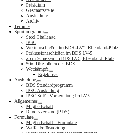
Präsidium
Geschäftsstelle
Ausbildung
Archiv
Termine
Sportprogramm
Steel Challenge
IPSC
Westernschießen im BDS -LV5, Rheinland-Pfalz
Perkussionsschießen im BDS LV-5
25 m Schießen im BDS LV5, Rheinland -Pfalz
50m Disziplinen des BDS
Wettkämpfe
Ergebnisse
Ausbildung
BDS Standardprogramm
IPSC Ausbildung
IPSC SuRT Vorbereitung im LV5
Allgemeines
Mitgliedschaft
Bundesverband (BDS)
Formulare
Mitgliedschaft – Formulare
Waffenbefürwortung