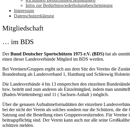
Richtlinien Bedürfnisbescheinigungen
Infos zur Bedürfniswiederholungbescheinigung
Impressum
Datenschutzerklärung
Mitgliedschaft
… im BDS
Der
Bund Deutscher Sportschützen 1975 e.V. (BDS)
hat als unmit
einen dieser Landesverbände Mitglied im BDS werden.
Bei Vereinen/Gruppen ergibt sich aus dem Sitz des Vereins die Zust
Brandenburg als Landesverband 1, Hamburg und Schleswig Holstein
Die Landesverbände 4 bis 13 entsprechen den einzelnen Bundeslände
bzw. beitritt und zum anderen als Einzelmitglied, indem man unmitte
(Baden-Württemberg) und 11 ( Sachsen-Anhalt ) möglich.
Über die genauen Aufnahmeformalitäten der einzelnen Landesverbände
bei der nicht der Verein als solches sondern nur die Schützen, die d
Satzung und die Bestellung eines Gruppenvorsitzenden. Für Vereine 
beitragspflichtig sind. Der Verein kann auch nur alle seine Großkalibe
schützen melden.