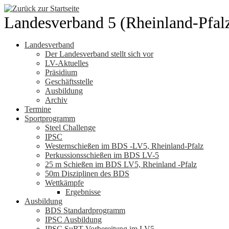
Zum
Inhalt
Landesverband 5 (Rheinland-Pfal
springen
Landesverband
Der Landesverband stellt sich vor
LV-Aktuelles
Präsidium
Geschäftsstelle
Ausbildung
Archiv
Termine
Sportprogramm
Steel Challenge
IPSC
Westernschießen im BDS -LV5, Rheinland-Pfalz
Perkussionsschießen im BDS LV-5
25 m Schießen im BDS LV5, Rheinland -Pfalz
50m Disziplinen des BDS
Wettkämpfe
Ergebnisse
Ausbildung
BDS Standardprogramm
IPSC Ausbildung
IPSC SuRT Vorbereitung im LV5