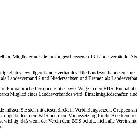
telbare Mitglieder nur die ihm angeschlossenen 13 Landesverbände. Als 
ändigkeit des jeweiligen Landesverbandes. Die Landesverbände entsprec
 als Landesverband 2 und Niedersachsen und Bremen als Landesverba
rn. Für natürliche Personen gibt es zwei Wege in den BDS. Einmal üb
lbares Mitglied eines Landesverbandes wird. Einzelmitgliedschaften sin
 müssen Sie sich mit diesen direkt in Verbindung setzen. Gruppen si
ie Gruppe bilden, dem BDS beitreten. Voraussetzung für die Anerkenntni
ist wichtig, daß wenn der Verein dem BDS beitritt, nicht alle Verein
r-