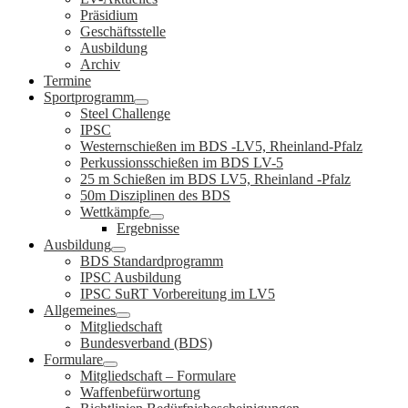
Präsidium
Geschäftsstelle
Ausbildung
Archiv
Termine
Sportprogramm
Steel Challenge
IPSC
Westernschießen im BDS -LV5, Rheinland-Pfalz
Perkussionsschießen im BDS LV-5
25 m Schießen im BDS LV5, Rheinland -Pfalz
50m Disziplinen des BDS
Wettkämpfe
Ergebnisse
Ausbildung
BDS Standardprogramm
IPSC Ausbildung
IPSC SuRT Vorbereitung im LV5
Allgemeines
Mitgliedschaft
Bundesverband (BDS)
Formulare
Mitgliedschaft – Formulare
Waffenbefürwortung