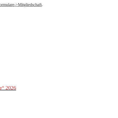
ormulare->Mitgliedschaft
.
le“ 2026