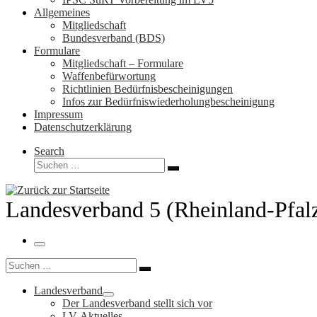
Allgemeines
Mitgliedschaft
Bundesverband (BDS)
Formulare
Mitgliedschaft – Formulare
Waffenbefürwortung
Richtlinien Bedürfnisbescheinigungen
Infos zur Bedürfniswiederholungbescheinigung
Impressum
Datenschutzerklärung
Search
Suche
Suchen …
Landesverband 5 (Rheinland-Pfal
Menü
Suche
Suchen …
Landesverband
Der Landesverband stellt sich vor
LV-Aktuelles