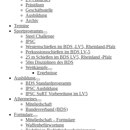
Präsidium
Geschäftsstelle
Ausbildung
Archiv
Termine
Sportprogramm
Steel Challenge
IPSC
Westernschießen im BDS -LV5, Rheinland-Pfalz
Perkussionsschießen im BDS LV-5
25 m Schießen im BDS LV5, Rheinland -Pfalz
50m Disziplinen des BDS
Wettkämpfe
Ergebnisse
Ausbildung
BDS Standardprogramm
IPSC Ausbildung
IPSC SuRT Vorbereitung im LV5
Allgemeines
Mitgliedschaft
Bundesverband (BDS)
Formulare
Mitgliedschaft – Formulare
Waffenbefürwortung