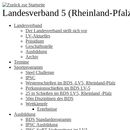
Zum
Inhalt
Landesverband 5 (Rheinland-Pfal
springen
Landesverband
Der Landesverband stellt sich vor
LV-Aktuelles
Präsidium
Geschäftsstelle
Ausbildung
Archiv
Termine
Sportprogramm
Steel Challenge
IPSC
Westernschießen im BDS -LV5, Rheinland-Pfalz
Perkussionsschießen im BDS LV-5
25 m Schießen im BDS LV5, Rheinland -Pfalz
50m Disziplinen des BDS
Wettkämpfe
Ergebnisse
Ausbildung
BDS Standardprogramm
IPSC Ausbildung
IPSC SuRT Vorbereitung im LV5