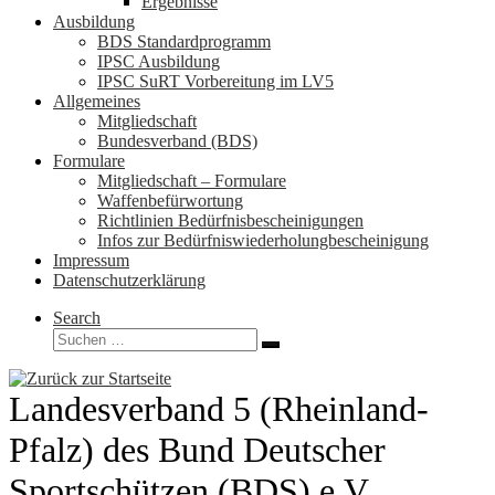
Ergebnisse
Ausbildung
BDS Standardprogramm
IPSC Ausbildung
IPSC SuRT Vorbereitung im LV5
Allgemeines
Mitgliedschaft
Bundesverband (BDS)
Formulare
Mitgliedschaft – Formulare
Waffenbefürwortung
Richtlinien Bedürfnisbescheinigungen
Infos zur Bedürfniswiederholungbescheinigung
Impressum
Datenschutzerklärung
Search
Suche
Suchen …
Landesverband 5 (Rheinland-
Pfalz) des Bund Deutscher
Sportschützen (BDS) e.V.