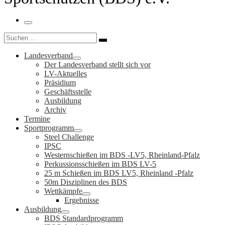
Menü
Suche
Suchen …
Landesverband
Der Landesverband stellt sich vor
LV-Aktuelles
Präsidium
Geschäftsstelle
Ausbildung
Archiv
Termine
Sportprogramm
Steel Challenge
IPSC
Westernschießen im BDS -LV5, Rheinland-Pfalz
Perkussionsschießen im BDS LV-5
25 m Schießen im BDS LV5, Rheinland -Pfalz
50m Disziplinen des BDS
Wettkämpfe
Ergebnisse
Ausbildung
BDS Standardprogramm