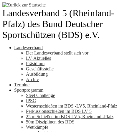
Zum
Inhalt
Landesverband 5 (Rheinland-
springen
Pfalz) des Bund Deutscher
Sportschützen (BDS) e.V.
Landesverband
Der Landesverband stellt sich vor
LV-Aktuelles
Präsidium
Geschäftsstelle
Ausbildung
Archiv
Termine
Sportprogramm
Steel Challenge
IPSC
Westernschießen im BDS -LV5, Rheinland-Pfalz
Perkussionsschießen im BDS LV-5
25 m Schießen im BDS LV5, Rheinland -Pfalz
50m Disziplinen des BDS
Wettkämpfe