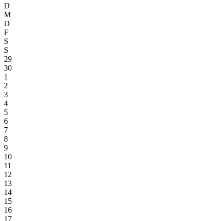
D
M
D
F
S
S
29
30
1
2
3
4
5
6
7
8
9
10
11
12
13
14
15
16
17