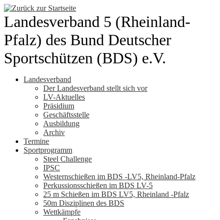
Zum
Inhalt
Landesverband 5 (Rheinland-
springen
Pfalz) des Bund Deutscher
Sportschützen (BDS) e.V.
Landesverband
Der Landesverband stellt sich vor
LV-Aktuelles
Präsidium
Geschäftsstelle
Ausbildung
Archiv
Termine
Sportprogramm
Steel Challenge
IPSC
Westernschießen im BDS -LV5, Rheinland-Pfalz
Perkussionsschießen im BDS LV-5
25 m Schießen im BDS LV5, Rheinland -Pfalz
50m Disziplinen des BDS
Wettkämpfe