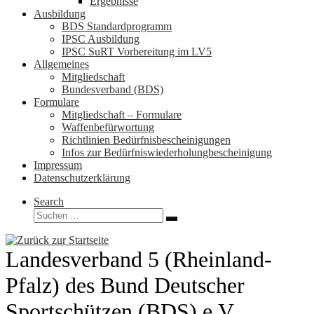
Ergebnisse
Ausbildung
BDS Standardprogramm
IPSC Ausbildung
IPSC SuRT Vorbereitung im LV5
Allgemeines
Mitgliedschaft
Bundesverband (BDS)
Formulare
Mitgliedschaft – Formulare
Waffenbefürwortung
Richtlinien Bedürfnisbescheinigungen
Infos zur Bedürfniswiederholungbescheinigung
Impressum
Datenschutzerklärung
Search
Suche
Suchen …
Landesverband 5 (Rheinland-
Pfalz) des Bund Deutscher
Sportschützen (BDS) e.V.