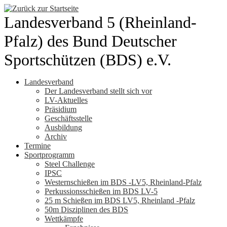
Zum
Inhalt
Landesverband 5 (Rheinland-
springen
Pfalz) des Bund Deutscher
Sportschützen (BDS) e.V.
Landesverband
Der Landesverband stellt sich vor
LV-Aktuelles
Präsidium
Geschäftsstelle
Ausbildung
Archiv
Termine
Sportprogramm
Steel Challenge
IPSC
Westernschießen im BDS -LV5, Rheinland-Pfalz
Perkussionsschießen im BDS LV-5
25 m Schießen im BDS LV5, Rheinland -Pfalz
50m Disziplinen des BDS
Wettkämpfe