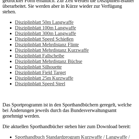
gedruckter Form erhältlich. Zur Zeit werden die Disziplinen-Blätter
überarbeitet. Sie werden aber in Kürze wieder zur Verfügung
stehen.
Disziplinblatt 50m Langwaffe
Disziplinblatt 100m Langwaffe
Disziplinblatt 300m Langwaffe
Disziplinblatt Speed Schießen
Disziplinblatt Mehrdistanz Flinte
Disziplinblatt Mehrdistanz Kurzwaffe
Disziplinblatt Fallscheibe
Disziplinblatt Mehrdistanz Büchse
Disziplinblatt Silhouette
Disziplinblatt Field Target
Disziplinblatt 25m Kurzwaffe
Disziplinblatt Speed Steel
Das Sportprogramm ist in den Sporthandbüchern geregelt, welche
bei Änderungen jeweils durch das Bundesverwaltungsamt
genehmigt werden.
Die aktuellen Sporthandbücher stehen hier zum Download bereit:
Sporthandbuch Standardprogram Kurzwaffe / Langwaffe /