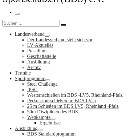
Menü
Suche
Suchen …
Landesverband
Der Landesverband stellt sich vor
LV-Aktuelles
Präsidium
Geschäftsstelle
Ausbildung
Archiv
Termine
Sportprogramm
Steel Challenge
IPSC
Westernschießen im BDS -LV5, Rheinland-Pfalz
Perkussionsschießen im BDS LV-5
25 m Schießen im BDS LV5, Rheinland -Pfalz
50m Disziplinen des BDS
Wettkämpfe
Ergebnisse
Ausbildung
BDS Standardprogramm