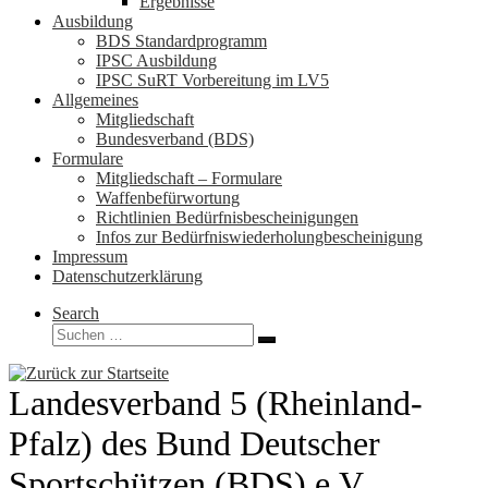
Ergebnisse
Ausbildung
BDS Standardprogramm
IPSC Ausbildung
IPSC SuRT Vorbereitung im LV5
Allgemeines
Mitgliedschaft
Bundesverband (BDS)
Formulare
Mitgliedschaft – Formulare
Waffenbefürwortung
Richtlinien Bedürfnisbescheinigungen
Infos zur Bedürfniswiederholungbescheinigung
Impressum
Datenschutzerklärung
Search
Suche
Suchen …
Landesverband 5 (Rheinland-
Pfalz) des Bund Deutscher
Sportschützen (BDS) e.V.