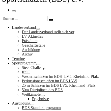
Menü
Suche
Suchen …
Landesverband
Der Landesverband stellt sich vor
LV-Aktuelles
Präsidium
Geschäftsstelle
Ausbildung
Archiv
Termine
Sportprogramm
Steel Challenge
IPSC
Westernschießen im BDS -LV5, Rheinland-Pfalz
Perkussionsschießen im BDS LV-5
25 m Schießen im BDS LV5, Rheinland -Pfalz
50m Disziplinen des BDS
Wettkämpfe
Ergebnisse
Ausbildung
BDS Standardprogramm