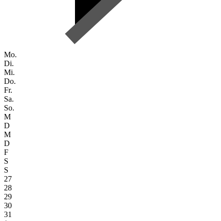
Mo.
Di.
Mi.
Do.
Fr.
Sa.
So.
M
D
M
D
F
S
S
27
28
29
30
31