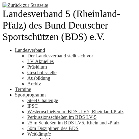
Zum
Inhalt
Landesverband 5 (Rheinland-
springen
Pfalz) des Bund Deutscher
Sportschützen (BDS) e.V.
Landesverband
Der Landesverband stellt sich vor
LV-Aktuelles
Präsidium
Geschäftsstelle
Ausbildung
Archiv
Termine
Sportprogramm
Steel Challenge
IPSC
Westernschießen im BDS -LV5, Rheinland-Pfalz
Perkussionsschießen im BDS LV-5
25 m Schießen im BDS LV5, Rheinland -Pfalz
50m Disziplinen des BDS
Wettkämpfe