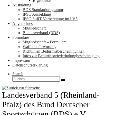
Ergebnisse
Ausbildung
BDS Standardprogramm
IPSC Ausbildung
IPSC SuRT Vorbereitung im LV5
Allgemeines
Mitgliedschaft
Bundesverband (BDS)
Formulare
Mitgliedschaft – Formulare
Waffenbefürwortung
Richtlinien Bedürfnisbescheinigungen
Infos zur Bedürfniswiederholungbescheinigung
Impressum
Datenschutzerklärung
Search
Suche
Suchen …
Landesverband 5 (Rheinland-
Pfalz) des Bund Deutscher
Sportschützen (BDS) e.V.