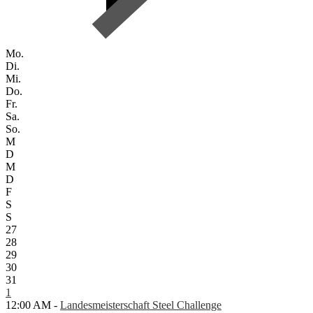
Mo.
Di.
Mi.
Do.
Fr.
Sa.
So.
M
D
M
D
F
S
S
27
28
29
30
31
1
12:00 AM -
Landesmeisterschaft Steel Challenge