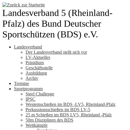
Zum
Inhalt
Landesverband 5 (Rheinland-
springen
Pfalz) des Bund Deutscher
Sportschützen (BDS) e.V.
Landesverband
Der Landesverband stellt sich vor
LV-Aktuelles
Präsidium
Geschäftsstelle
Ausbildung
Archiv
Termine
Sportprogramm
Steel Challenge
IPSC
Westernschießen im BDS -LV5, Rheinland-Pfalz
Perkussionsschießen im BDS LV-5
25 m Schießen im BDS LV5, Rheinland -Pfalz
50m Disziplinen des BDS
Wettkämpfe