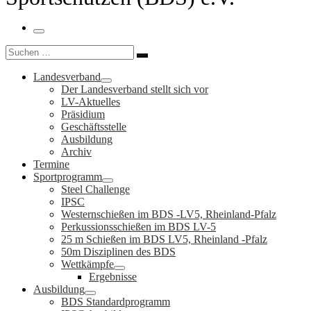
Menü
Suche
Suchen …
Landesverband
Der Landesverband stellt sich vor
LV-Aktuelles
Präsidium
Geschäftsstelle
Ausbildung
Archiv
Termine
Sportprogramm
Steel Challenge
IPSC
Westernschießen im BDS -LV5, Rheinland-Pfalz
Perkussionsschießen im BDS LV-5
25 m Schießen im BDS LV5, Rheinland -Pfalz
50m Disziplinen des BDS
Wettkämpfe
Ergebnisse
Ausbildung
BDS Standardprogramm