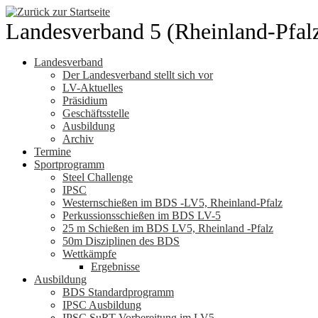
Zum
Inhalt
Landesverband 5 (Rheinland-Pfal
springen
Landesverband
Der Landesverband stellt sich vor
LV-Aktuelles
Präsidium
Geschäftsstelle
Ausbildung
Archiv
Termine
Sportprogramm
Steel Challenge
IPSC
Westernschießen im BDS -LV5, Rheinland-Pfalz
Perkussionsschießen im BDS LV-5
25 m Schießen im BDS LV5, Rheinland -Pfalz
50m Disziplinen des BDS
Wettkämpfe
Ergebnisse
Ausbildung
BDS Standardprogramm
IPSC Ausbildung
IPSC SuRT Vorbereitung im LV5