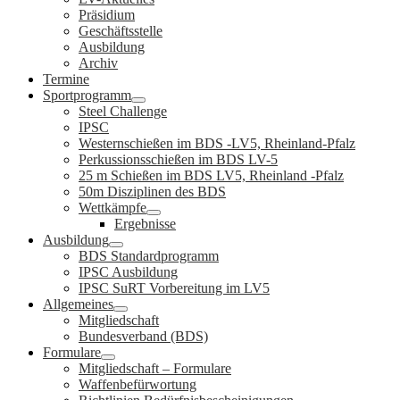
Präsidium
Geschäftsstelle
Ausbildung
Archiv
Termine
Sportprogramm
Steel Challenge
IPSC
Westernschießen im BDS -LV5, Rheinland-Pfalz
Perkussionsschießen im BDS LV-5
25 m Schießen im BDS LV5, Rheinland -Pfalz
50m Disziplinen des BDS
Wettkämpfe
Ergebnisse
Ausbildung
BDS Standardprogramm
IPSC Ausbildung
IPSC SuRT Vorbereitung im LV5
Allgemeines
Mitgliedschaft
Bundesverband (BDS)
Formulare
Mitgliedschaft – Formulare
Waffenbefürwortung