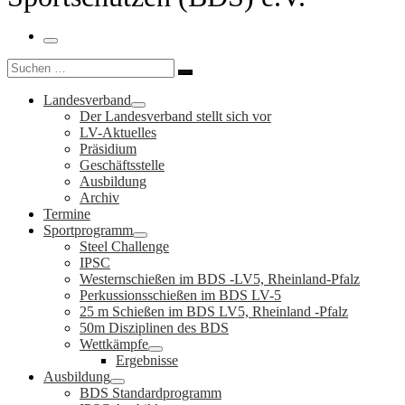
Menü
Suche
Suchen …
Landesverband
Der Landesverband stellt sich vor
LV-Aktuelles
Präsidium
Geschäftsstelle
Ausbildung
Archiv
Termine
Sportprogramm
Steel Challenge
IPSC
Westernschießen im BDS -LV5, Rheinland-Pfalz
Perkussionsschießen im BDS LV-5
25 m Schießen im BDS LV5, Rheinland -Pfalz
50m Disziplinen des BDS
Wettkämpfe
Ergebnisse
Ausbildung
BDS Standardprogramm