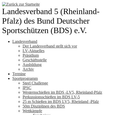
Zum
Inhalt
Landesverband 5 (Rheinland-
springen
Pfalz) des Bund Deutscher
Sportschützen (BDS) e.V.
Landesverband
Der Landesverband stellt sich vor
LV-Aktuelles
Präsidium
Geschäftsstelle
Ausbildung
Archiv
Termine
Sportprogramm
Steel Challenge
IPSC
Westernschießen im BDS -LV5, Rheinland-Pfalz
Perkussionsschießen im BDS LV-5
25 m Schießen im BDS LV5, Rheinland -Pfalz
50m Disziplinen des BDS
Wettkämpfe