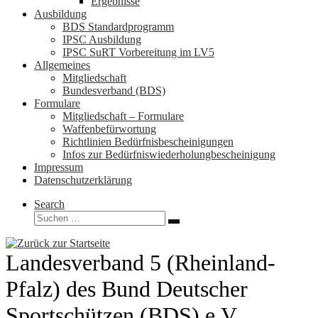
Ergebnisse
Ausbildung
BDS Standardprogramm
IPSC Ausbildung
IPSC SuRT Vorbereitung im LV5
Allgemeines
Mitgliedschaft
Bundesverband (BDS)
Formulare
Mitgliedschaft – Formulare
Waffenbefürwortung
Richtlinien Bedürfnisbescheinigungen
Infos zur Bedürfniswiederholungbescheinigung
Impressum
Datenschutzerklärung
Search
Suche
Suchen …
Landesverband 5 (Rheinland-
Pfalz) des Bund Deutscher
Sportschützen (BDS) e.V.