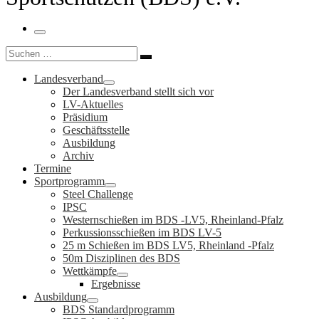
Menü
Suche
Suchen …
Landesverband
Der Landesverband stellt sich vor
LV-Aktuelles
Präsidium
Geschäftsstelle
Ausbildung
Archiv
Termine
Sportprogramm
Steel Challenge
IPSC
Westernschießen im BDS -LV5, Rheinland-Pfalz
Perkussionsschießen im BDS LV-5
25 m Schießen im BDS LV5, Rheinland -Pfalz
50m Disziplinen des BDS
Wettkämpfe
Ergebnisse
Ausbildung
BDS Standardprogramm