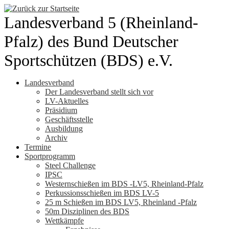
Zum
Inhalt
Landesverband 5 (Rheinland-
springen
Pfalz) des Bund Deutscher
Sportschützen (BDS) e.V.
Landesverband
Der Landesverband stellt sich vor
LV-Aktuelles
Präsidium
Geschäftsstelle
Ausbildung
Archiv
Termine
Sportprogramm
Steel Challenge
IPSC
Westernschießen im BDS -LV5, Rheinland-Pfalz
Perkussionsschießen im BDS LV-5
25 m Schießen im BDS LV5, Rheinland -Pfalz
50m Disziplinen des BDS
Wettkämpfe