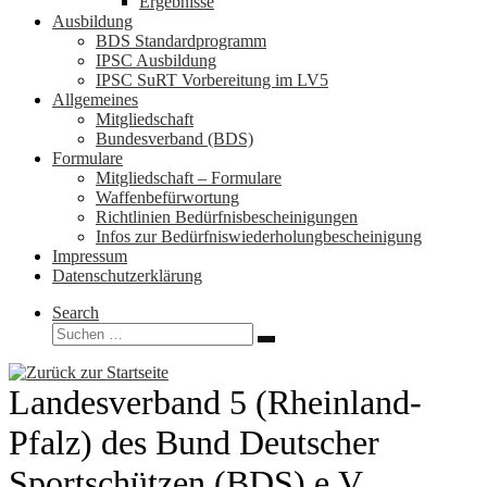
Ergebnisse
Ausbildung
BDS Standardprogramm
IPSC Ausbildung
IPSC SuRT Vorbereitung im LV5
Allgemeines
Mitgliedschaft
Bundesverband (BDS)
Formulare
Mitgliedschaft – Formulare
Waffenbefürwortung
Richtlinien Bedürfnisbescheinigungen
Infos zur Bedürfniswiederholungbescheinigung
Impressum
Datenschutzerklärung
Search
Suche
Suchen …
Landesverband 5 (Rheinland-
Pfalz) des Bund Deutscher
Sportschützen (BDS) e.V.