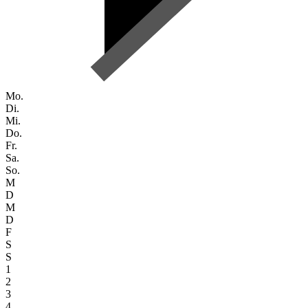
Mo.
Di.
Mi.
Do.
Fr.
Sa.
So.
M
D
M
D
F
S
S
1
2
3
4