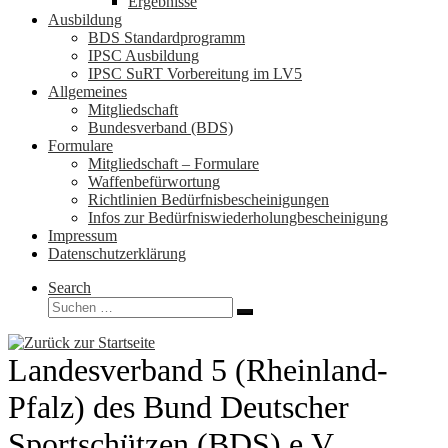
Ergebnisse
Ausbildung
BDS Standardprogramm
IPSC Ausbildung
IPSC SuRT Vorbereitung im LV5
Allgemeines
Mitgliedschaft
Bundesverband (BDS)
Formulare
Mitgliedschaft – Formulare
Waffenbefürwortung
Richtlinien Bedürfnisbescheinigungen
Infos zur Bedürfniswiederholungbescheinigung
Impressum
Datenschutzerklärung
Search
Suche
Suchen …
Landesverband 5 (Rheinland-
Pfalz) des Bund Deutscher
Sportschützen (BDS) e.V.