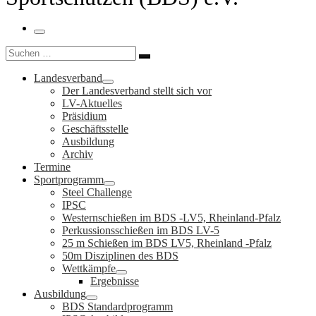
Menü
Suche
Suchen …
Landesverband
Der Landesverband stellt sich vor
LV-Aktuelles
Präsidium
Geschäftsstelle
Ausbildung
Archiv
Termine
Sportprogramm
Steel Challenge
IPSC
Westernschießen im BDS -LV5, Rheinland-Pfalz
Perkussionsschießen im BDS LV-5
25 m Schießen im BDS LV5, Rheinland -Pfalz
50m Disziplinen des BDS
Wettkämpfe
Ergebnisse
Ausbildung
BDS Standardprogramm