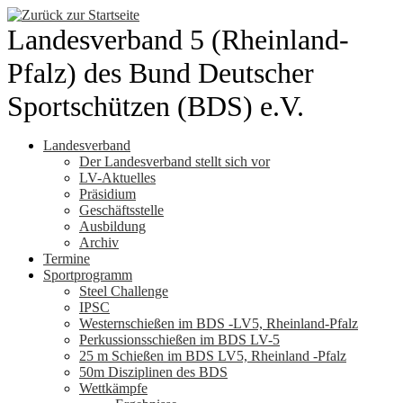
Zum
Inhalt
Landesverband 5 (Rheinland-
springen
Pfalz) des Bund Deutscher
Sportschützen (BDS) e.V.
Landesverband
Der Landesverband stellt sich vor
LV-Aktuelles
Präsidium
Geschäftsstelle
Ausbildung
Archiv
Termine
Sportprogramm
Steel Challenge
IPSC
Westernschießen im BDS -LV5, Rheinland-Pfalz
Perkussionsschießen im BDS LV-5
25 m Schießen im BDS LV5, Rheinland -Pfalz
50m Disziplinen des BDS
Wettkämpfe