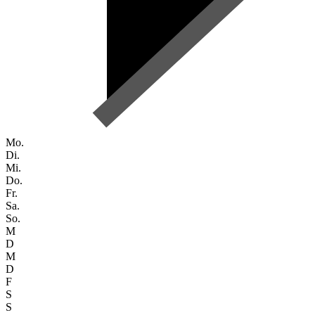
Mo.
Di.
Mi.
Do.
Fr.
Sa.
So.
M
D
M
D
F
S
S