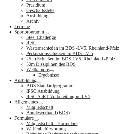
Präsidium
Geschäftsstelle
Ausbildung
Archiv
Termine
Sportprogramm
Steel Challenge
IPSC
Westernschießen im BDS -LV5, Rheinland-Pfalz
Perkussionsschießen im BDS LV-5
25 m Schießen im BDS LV5, Rheinland -Pfalz
50m Disziplinen des BDS
Wettkämpfe
Ergebnisse
Ausbildung
BDS Standardprogramm
IPSC Ausbildung
IPSC SuRT Vorbereitung im LV5
Allgemeines
Mitgliedschaft
Bundesverband (BDS)
Formulare
Mitgliedschaft – Formulare
Waffenbefürwortung