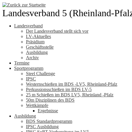
Zum
Inhalt
Landesverband 5 (Rheinland-Pfal
springen
Landesverband
Der Landesverband stellt sich vor
LV-Aktuelles
Präsidium
Geschäftsstelle
Ausbildung
Archiv
Termine
Sportprogramm
Steel Challenge
IPSC
Westernschießen im BDS -LV5, Rheinland-Pfalz
Perkussionsschießen im BDS LV-5
25 m Schießen im BDS LV5, Rheinland -Pfalz
50m Disziplinen des BDS
Wettkämpfe
Ergebnisse
Ausbildung
BDS Standardprogramm
IPSC Ausbildung
IPSC SuRT Vorbereitung im LV5