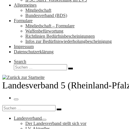
Allgemeines
Mitgliedschaft
Bundesverband (BDS)
Formulare
Mitgliedschaft – Formulare
Waffenbefürwortung
Richtlinien Bedürfnisbescheinigungen
Infos zur Bedürfniswiederholungbescheinigung
Impressum
Datenschutzerklärung
Search
Suche
Suchen …
Landesverband 5 (Rheinland-Pfal
Menü
Suche
Suchen …
Landesverband
Der Landesverband stellt sich vor
LV-Aktuelles