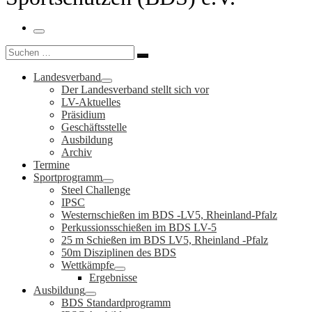
Menü
Suche
Suchen …
Landesverband
Der Landesverband stellt sich vor
LV-Aktuelles
Präsidium
Geschäftsstelle
Ausbildung
Archiv
Termine
Sportprogramm
Steel Challenge
IPSC
Westernschießen im BDS -LV5, Rheinland-Pfalz
Perkussionsschießen im BDS LV-5
25 m Schießen im BDS LV5, Rheinland -Pfalz
50m Disziplinen des BDS
Wettkämpfe
Ergebnisse
Ausbildung
BDS Standardprogramm