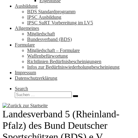
Ergebnisse
Ausbildung
BDS Standardprogramm
IPSC Ausbildung
IPSC SuRT Vorbereitung im LV5
Allgemeines
Mitgliedschaft
Bundesverband (BDS)
Formulare
Mitgliedschaft – Formulare
Waffenbefürwortung
Richtlinien Bedürfnisbescheinigungen
Infos zur Bedürfniswiederholungbescheinigung
Impressum
Datenschutzerklärung
Search
Suche
Suchen …
Landesverband 5 (Rheinland-
Pfalz) des Bund Deutscher
Sportschützen (BDS) e.V.