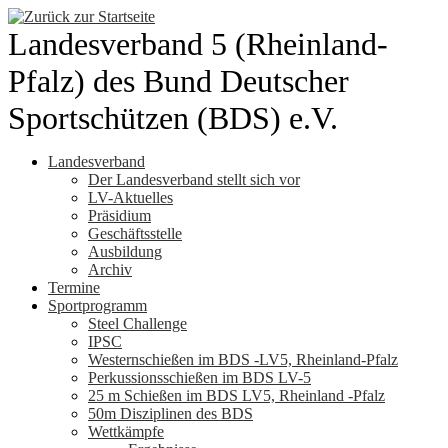
Zum
Inhalt
Landesverband 5 (Rheinland-
springen
Pfalz) des Bund Deutscher
Sportschützen (BDS) e.V.
Landesverband
Der Landesverband stellt sich vor
LV-Aktuelles
Präsidium
Geschäftsstelle
Ausbildung
Archiv
Termine
Sportprogramm
Steel Challenge
IPSC
Westernschießen im BDS -LV5, Rheinland-Pfalz
Perkussionsschießen im BDS LV-5
25 m Schießen im BDS LV5, Rheinland -Pfalz
50m Disziplinen des BDS
Wettkämpfe