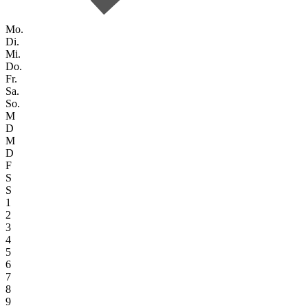
Mo.
Di.
Mi.
Do.
Fr.
Sa.
So.
M
D
M
D
F
S
S
1
2
3
4
5
6
7
8
9