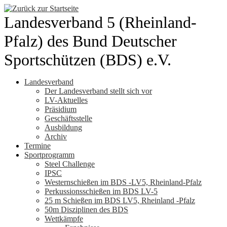
Zum
Inhalt
Landesverband 5 (Rheinland-
springen
Pfalz) des Bund Deutscher
Sportschützen (BDS) e.V.
Landesverband
Der Landesverband stellt sich vor
LV-Aktuelles
Präsidium
Geschäftsstelle
Ausbildung
Archiv
Termine
Sportprogramm
Steel Challenge
IPSC
Westernschießen im BDS -LV5, Rheinland-Pfalz
Perkussionsschießen im BDS LV-5
25 m Schießen im BDS LV5, Rheinland -Pfalz
50m Disziplinen des BDS
Wettkämpfe