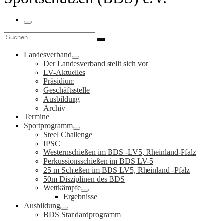
Menü
Suche
Suchen …
Landesverband
Der Landesverband stellt sich vor
LV-Aktuelles
Präsidium
Geschäftsstelle
Ausbildung
Archiv
Termine
Sportprogramm
Steel Challenge
IPSC
Westernschießen im BDS -LV5, Rheinland-Pfalz
Perkussionsschießen im BDS LV-5
25 m Schießen im BDS LV5, Rheinland -Pfalz
50m Disziplinen des BDS
Wettkämpfe
Ergebnisse
Ausbildung
BDS Standardprogramm