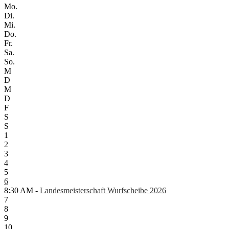
Mo.
Di.
Mi.
Do.
Fr.
Sa.
So.
M
D
M
D
F
S
S
1
2
3
4
5
6
8:30 AM -
Landesmeisterschaft Wurfscheibe 2026
7
8
9
10