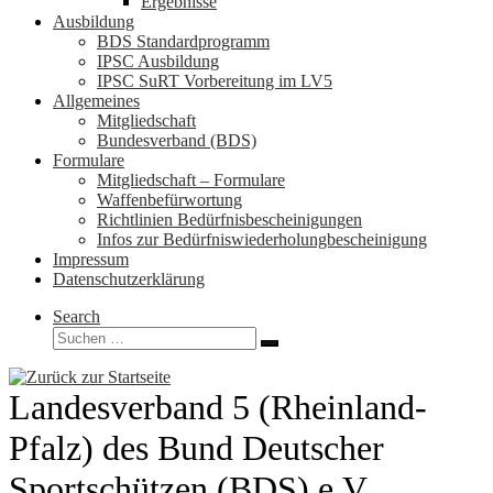
Ergebnisse
Ausbildung
BDS Standardprogramm
IPSC Ausbildung
IPSC SuRT Vorbereitung im LV5
Allgemeines
Mitgliedschaft
Bundesverband (BDS)
Formulare
Mitgliedschaft – Formulare
Waffenbefürwortung
Richtlinien Bedürfnisbescheinigungen
Infos zur Bedürfniswiederholungbescheinigung
Impressum
Datenschutzerklärung
Search
Suche
Suchen …
Landesverband 5 (Rheinland-
Pfalz) des Bund Deutscher
Sportschützen (BDS) e.V.