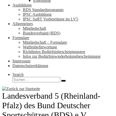
Ergebnisse
Ausbildung
BDS Standardprogramm
IPSC Ausbildung
IPSC SuRT Vorbereitung im LV5
Allgemeines
Mitgliedschaft
Bundesverband (BDS)
Formulare
Mitgliedschaft – Formulare
Waffenbefürwortung
Richtlinien Bedürfnisbescheinigungen
Infos zur Bedürfniswiederholungbescheinigung
Impressum
Datenschutzerklärung
Search
Suche
Suchen …
Landesverband 5 (Rheinland-
Pfalz) des Bund Deutscher
Sportschützen (BDS) e.V.