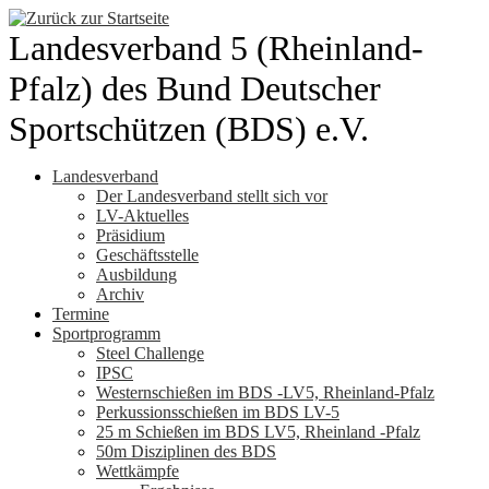
Zum
Inhalt
Landesverband 5 (Rheinland-
springen
Pfalz) des Bund Deutscher
Sportschützen (BDS) e.V.
Landesverband
Der Landesverband stellt sich vor
LV-Aktuelles
Präsidium
Geschäftsstelle
Ausbildung
Archiv
Termine
Sportprogramm
Steel Challenge
IPSC
Westernschießen im BDS -LV5, Rheinland-Pfalz
Perkussionsschießen im BDS LV-5
25 m Schießen im BDS LV5, Rheinland -Pfalz
50m Disziplinen des BDS
Wettkämpfe