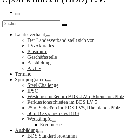
Menü
Suche
Suchen …
Landesverband
Der Landesverband stellt sich vor
LV-Aktuelles
Präsidium
Geschäftsstelle
Ausbildung
Archiv
Termine
Sportprogramm
Steel Challenge
IPSC
Westernschießen im BDS -LV5, Rheinland-Pfalz
Perkussionsschießen im BDS LV-5
25 m Schießen im BDS LV5, Rheinland -Pfalz
50m Disziplinen des BDS
Wettkämpfe
Ergebnisse
Ausbildung
BDS Standardprogramm