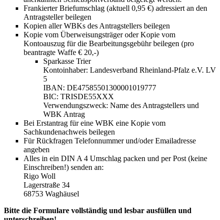
Frankierter Briefumschlag (aktuell 0,95 €) adressiert an den
Antragsteller beilegen
Kopien aller WBKs des Antragstellers beilegen
Kopie vom Überweisungsträger oder Kopie vom
Kontoauszug für die Bearbeitungsgebühr beilegen (pro
beantragte Waffe € 20,-)
Sparkasse Trier
Kontoinhaber:
Landesverband Rheinland-Pfalz e.V. LV
5
IBAN:
DE47585501300001019777
BIC:
TRISDE55XXX
Verwendungszweck: Name des Antragstellers und
WBK Antrag
Bei Erstantrag für eine WBK eine Kopie vom
Sachkundenachweis beilegen
Für Rückfragen Telefonnummer und/oder Emailadresse
angeben
Alles in ein DIN A 4 Umschlag packen und per Post (keine
Einschreiben!) senden an:
Rigo Woll
Lagerstraße 34
68753 Waghäusel
Bitte die Formulare vollständig und lesbar ausfüllen und
unterschreiben!