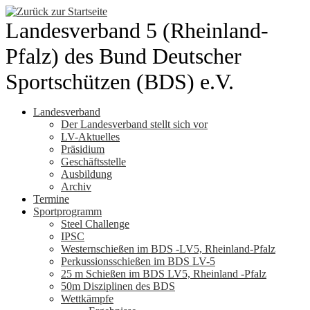
Zum
Inhalt
Landesverband 5 (Rheinland-
springen
Pfalz) des Bund Deutscher
Sportschützen (BDS) e.V.
Landesverband
Der Landesverband stellt sich vor
LV-Aktuelles
Präsidium
Geschäftsstelle
Ausbildung
Archiv
Termine
Sportprogramm
Steel Challenge
IPSC
Westernschießen im BDS -LV5, Rheinland-Pfalz
Perkussionsschießen im BDS LV-5
25 m Schießen im BDS LV5, Rheinland -Pfalz
50m Disziplinen des BDS
Wettkämpfe