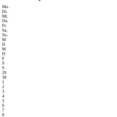
Mo.
Di.
Mi.
Do.
Fr.
Sa.
So.
M
D
M
D
F
S
S
29
30
1
2
3
4
5
6
7
8