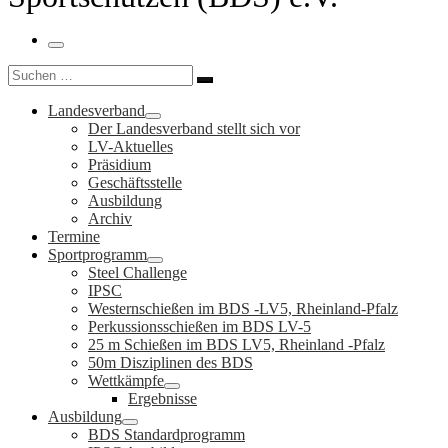
Menü
Suche
Suchen …
Landesverband
Der Landesverband stellt sich vor
LV-Aktuelles
Präsidium
Geschäftsstelle
Ausbildung
Archiv
Termine
Sportprogramm
Steel Challenge
IPSC
Westernschießen im BDS -LV5, Rheinland-Pfalz
Perkussionsschießen im BDS LV-5
25 m Schießen im BDS LV5, Rheinland -Pfalz
50m Disziplinen des BDS
Wettkämpfe
Ergebnisse
Ausbildung
BDS Standardprogramm