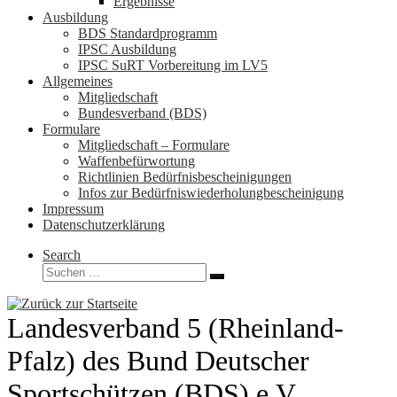
Ergebnisse
Ausbildung
BDS Standardprogramm
IPSC Ausbildung
IPSC SuRT Vorbereitung im LV5
Allgemeines
Mitgliedschaft
Bundesverband (BDS)
Formulare
Mitgliedschaft – Formulare
Waffenbefürwortung
Richtlinien Bedürfnisbescheinigungen
Infos zur Bedürfniswiederholungbescheinigung
Impressum
Datenschutzerklärung
Search
Suche
Suchen …
Landesverband 5 (Rheinland-
Pfalz) des Bund Deutscher
Sportschützen (BDS) e.V.