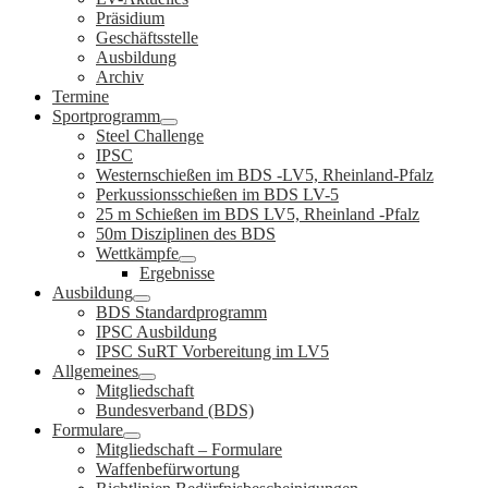
Präsidium
Geschäftsstelle
Ausbildung
Archiv
Termine
Sportprogramm
Steel Challenge
IPSC
Westernschießen im BDS -LV5, Rheinland-Pfalz
Perkussionsschießen im BDS LV-5
25 m Schießen im BDS LV5, Rheinland -Pfalz
50m Disziplinen des BDS
Wettkämpfe
Ergebnisse
Ausbildung
BDS Standardprogramm
IPSC Ausbildung
IPSC SuRT Vorbereitung im LV5
Allgemeines
Mitgliedschaft
Bundesverband (BDS)
Formulare
Mitgliedschaft – Formulare
Waffenbefürwortung