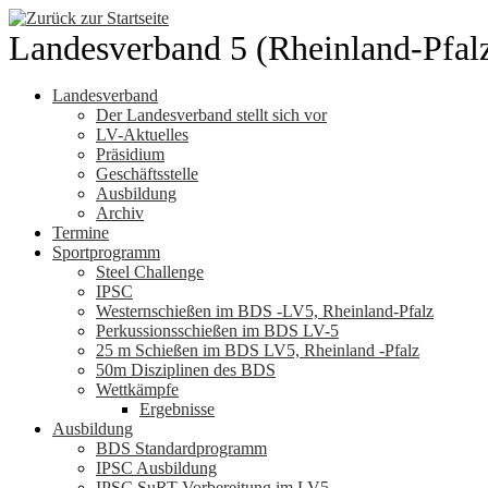
Zum
Inhalt
Landesverband 5 (Rheinland-Pfal
springen
Landesverband
Der Landesverband stellt sich vor
LV-Aktuelles
Präsidium
Geschäftsstelle
Ausbildung
Archiv
Termine
Sportprogramm
Steel Challenge
IPSC
Westernschießen im BDS -LV5, Rheinland-Pfalz
Perkussionsschießen im BDS LV-5
25 m Schießen im BDS LV5, Rheinland -Pfalz
50m Disziplinen des BDS
Wettkämpfe
Ergebnisse
Ausbildung
BDS Standardprogramm
IPSC Ausbildung
IPSC SuRT Vorbereitung im LV5