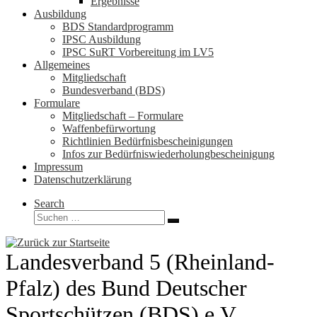
Ergebnisse
Ausbildung
BDS Standardprogramm
IPSC Ausbildung
IPSC SuRT Vorbereitung im LV5
Allgemeines
Mitgliedschaft
Bundesverband (BDS)
Formulare
Mitgliedschaft – Formulare
Waffenbefürwortung
Richtlinien Bedürfnisbescheinigungen
Infos zur Bedürfniswiederholungbescheinigung
Impressum
Datenschutzerklärung
Search
Suche
Suchen …
Landesverband 5 (Rheinland-
Pfalz) des Bund Deutscher
Sportschützen (BDS) e.V.