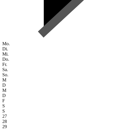
Mo.
Di.
Mi.
Do.
Fr.
Sa.
So.
M
D
M
D
F
S
S
27
28
29