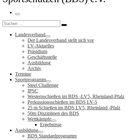
Menü
Suche
Suchen …
Landesverband
Der Landesverband stellt sich vor
LV-Aktuelles
Präsidium
Geschäftsstelle
Ausbildung
Archiv
Termine
Sportprogramm
Steel Challenge
IPSC
Westernschießen im BDS -LV5, Rheinland-Pfalz
Perkussionsschießen im BDS LV-5
25 m Schießen im BDS LV5, Rheinland -Pfalz
50m Disziplinen des BDS
Wettkämpfe
Ergebnisse
Ausbildung
BDS Standardprogramm