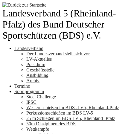
Zum
Inhalt
Landesverband 5 (Rheinland-
springen
Pfalz) des Bund Deutscher
Sportschützen (BDS) e.V.
Landesverband
Der Landesverband stellt sich vor
LV-Aktuelles
Präsidium
Geschäftsstelle
Ausbildung
Archiv
Termine
Sportprogramm
Steel Challenge
IPSC
Westernschießen im BDS -LV5, Rheinland-Pfalz
Perkussionsschießen im BDS LV-5
25 m Schießen im BDS LV5, Rheinland -Pfalz
50m Disziplinen des BDS
Wettkämpfe