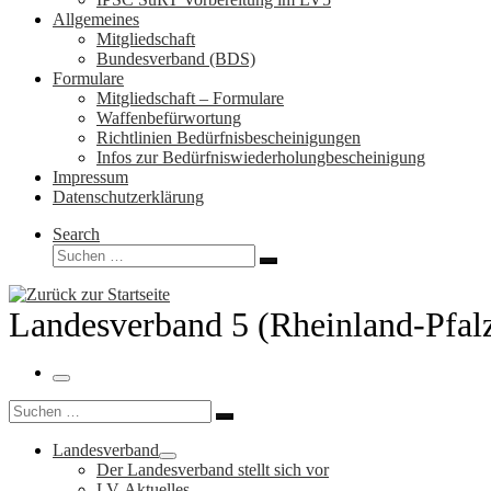
Allgemeines
Mitgliedschaft
Bundesverband (BDS)
Formulare
Mitgliedschaft – Formulare
Waffenbefürwortung
Richtlinien Bedürfnisbescheinigungen
Infos zur Bedürfniswiederholungbescheinigung
Impressum
Datenschutzerklärung
Search
Suche
Suchen …
Landesverband 5 (Rheinland-Pfal
Menü
Suche
Suchen …
Landesverband
Der Landesverband stellt sich vor
LV-Aktuelles