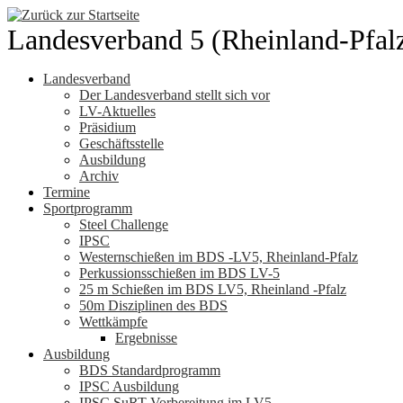
Zum
Inhalt
Landesverband 5 (Rheinland-Pfal
springen
Landesverband
Der Landesverband stellt sich vor
LV-Aktuelles
Präsidium
Geschäftsstelle
Ausbildung
Archiv
Termine
Sportprogramm
Steel Challenge
IPSC
Westernschießen im BDS -LV5, Rheinland-Pfalz
Perkussionsschießen im BDS LV-5
25 m Schießen im BDS LV5, Rheinland -Pfalz
50m Disziplinen des BDS
Wettkämpfe
Ergebnisse
Ausbildung
BDS Standardprogramm
IPSC Ausbildung
IPSC SuRT Vorbereitung im LV5