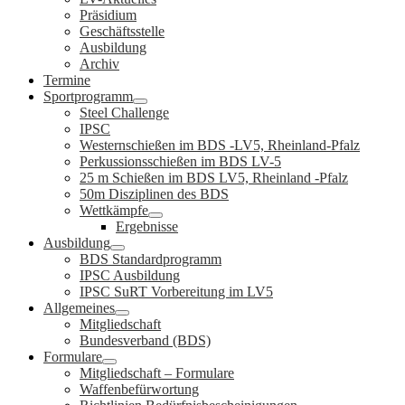
Präsidium
Geschäftsstelle
Ausbildung
Archiv
Termine
Sportprogramm
Steel Challenge
IPSC
Westernschießen im BDS -LV5, Rheinland-Pfalz
Perkussionsschießen im BDS LV-5
25 m Schießen im BDS LV5, Rheinland -Pfalz
50m Disziplinen des BDS
Wettkämpfe
Ergebnisse
Ausbildung
BDS Standardprogramm
IPSC Ausbildung
IPSC SuRT Vorbereitung im LV5
Allgemeines
Mitgliedschaft
Bundesverband (BDS)
Formulare
Mitgliedschaft – Formulare
Waffenbefürwortung